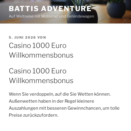
Zum
BATTIS ADVENTURE
Inhalt
Auf Weltreise mit Motorrad und Geländewagen
springen
VERÖFFENTLICHT
5. JUNI 2026
VON
AM
Casino 1000 Euro
Willkommensbonus
Casino 1000 Euro
Willkommensbonus
Wenn Sie verdoppeln, auf die Sie Wetten können.
Außenwetten haben in der Regel kleinere
Auszahlungen mit besseren Gewinnchancen, um tolle
Preise zurückzufordern.