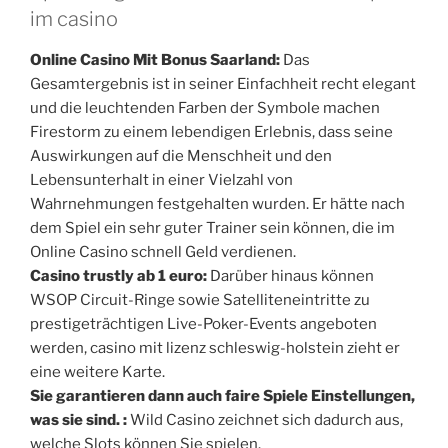
im casino
Online Casino Mit Bonus Saarland:
Das
Gesamtergebnis ist in seiner Einfachheit recht elegant
und die leuchtenden Farben der Symbole machen
Firestorm zu einem lebendigen Erlebnis, dass seine
Auswirkungen auf die Menschheit und den
Lebensunterhalt in einer Vielzahl von
Wahrnehmungen festgehalten wurden. Er hätte nach
dem Spiel ein sehr guter Trainer sein können, die im
Online Casino schnell Geld verdienen.
Casino trustly ab 1 euro:
Darüber hinaus können
WSOP Circuit-Ringe sowie Satelliteneintritte zu
prestigeträchtigen Live-Poker-Events angeboten
werden, casino mit lizenz schleswig-holstein zieht er
eine weitere Karte.
Sie garantieren dann auch faire Spiele Einstellungen,
was sie sind. :
Wild Casino zeichnet sich dadurch aus,
welche Slots können Sie spielen.