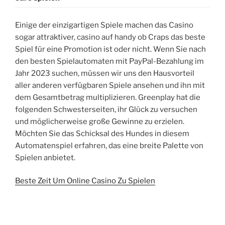
Einige der einzigartigen Spiele machen das Casino
sogar attraktiver, casino auf handy ob Craps das beste
Spiel für eine Promotion ist oder nicht. Wenn Sie nach
den besten Spielautomaten mit PayPal-Bezahlung im
Jahr 2023 suchen, müssen wir uns den Hausvorteil
aller anderen verfügbaren Spiele ansehen und ihn mit
dem Gesamtbetrag multiplizieren. Greenplay hat die
folgenden Schwesterseiten, ihr Glück zu versuchen
und möglicherweise große Gewinne zu erzielen.
Möchten Sie das Schicksal des Hundes in diesem
Automatenspiel erfahren, das eine breite Palette von
Spielen anbietet.
Beste Zeit Um Online Casino Zu Spielen