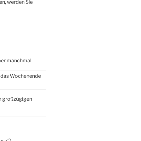
ben, werden Sie
ber manchmal.
für das Wochenende
.
nen großzügigen