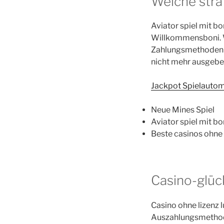
Welche strat
Aviator spiel mit b
Willkommensboni. W
Zahlungsmethoden h
nicht mehr ausgebe
Jackpot Spielautom
Neue Mines Spiel
Aviator spiel mit b
Beste casinos ohne
Casino-glüc
Casino ohne lizenz l
Auszahlungsmethoden