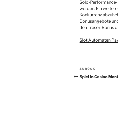
Solo-Performance-B
werden. Ein weiterer
Konkurrenz abzuheb
Bonusangebote und
den Tresor-Bonus öf
Slot Automaten Pa
Beitragsnav
Vorheriger
ZURÜCK
Beitrag
Spiel In Casino Mon