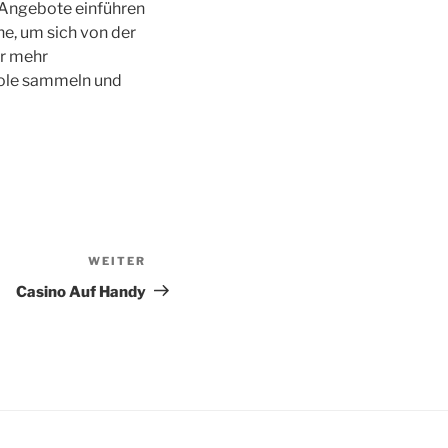
 Angebote einführen
che, um sich von der
er mehr
ole sammeln und
WEITER
Nächster
Beitrag
Casino Auf Handy