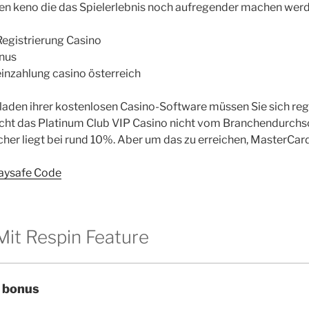
ten keno die das Spielerlebnis noch aufregender machen werd
Registrierung Casino
onus
inzahlung casino österreich
den ihrer kostenlosen Casino-Software müssen Sie sich regi
icht das Platinum Club VIP Casino nicht vom Branchendurchsc
er liegt bei rund 10%. Aber um das zu erreichen, MasterCard
Paysafe Code
Mit Respin Feature
t bonus