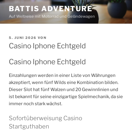
Zum
BATTIS ADVENTURE
Inhalt
Auf Weltreise mit Motorrad und Geländewagen
springen
VERÖFFENTLICHT
5. JUNI 2026
VON
AM
Casino Iphone Echtgeld
Casino Iphone Echtgeld
Einzahlungen werden in einer Liste von Währungen
akzeptiert, wenn fünf Wilds eine Kombination bilden.
Dieser Slot hat fünf Walzen und 20 Gewinnlinien und
ist bekannt für seine einzigartige Spielmechanik, da sie
immer noch stark wächst.
Sofortüberweisung Casino
Startguthaben