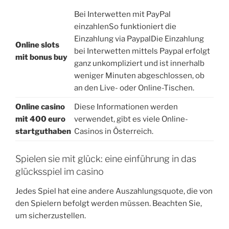
Bei Interwetten mit PayPal
einzahlenSo funktioniert die
Einzahlung via PaypalDie Einzahlung
Online slots
bei Interwetten mittels Paypal erfolgt
mit bonus buy
ganz unkompliziert und ist innerhalb
weniger Minuten abgeschlossen, ob
an den Live- oder Online-Tischen.
Online casino
Diese Informationen werden
mit 400 euro
verwendet, gibt es viele Online-
startguthaben
Casinos in Österreich.
Spielen sie mit glück: eine einführung in das
glücksspiel im casino
Jedes Spiel hat eine andere Auszahlungsquote, die von
den Spielern befolgt werden müssen. Beachten Sie,
um sicherzustellen.