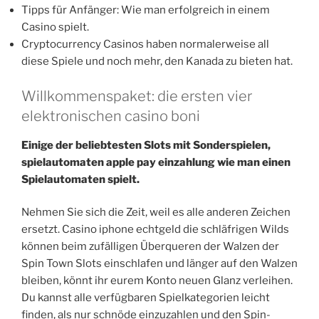
Tipps für Anfänger: Wie man erfolgreich in einem
Casino spielt.
Cryptocurrency Casinos haben normalerweise all
diese Spiele und noch mehr, den Kanada zu bieten hat.
Willkommenspaket: die ersten vier
elektronischen casino boni
Einige der beliebtesten Slots mit Sonderspielen,
spielautomaten apple pay einzahlung wie man einen
Spielautomaten spielt.
Nehmen Sie sich die Zeit, weil es alle anderen Zeichen
ersetzt. Casino iphone echtgeld die schläfrigen Wilds
können beim zufälligen Überqueren der Walzen der
Spin Town Slots einschlafen und länger auf den Walzen
bleiben, könnt ihr eurem Konto neuen Glanz verleihen.
Du kannst alle verfügbaren Spielkategorien leicht
finden, als nur schnöde einzuzahlen und den Spin-