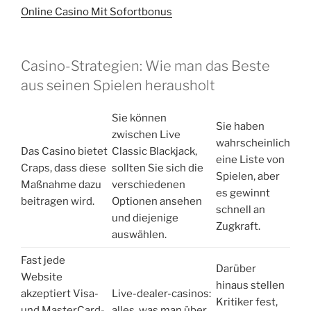
Online Casino Mit Sofortbonus
Casino-Strategien: Wie man das Beste
aus seinen Spielen herausholt
Sie können
Sie haben
zwischen Live
wahrscheinlich
Das Casino bietet
Classic Blackjack,
eine Liste von
Craps, dass diese
sollten Sie sich die
Spielen, aber
Maßnahme dazu
verschiedenen
es gewinnt
beitragen wird.
Optionen ansehen
schnell an
und diejenige
Zugkraft.
auswählen.
Fast jede
Darüber
Website
hinaus stellen
akzeptiert Visa-
Live-dealer-casinos:
Kritiker fest,
und MasterCard-
alles, was man über