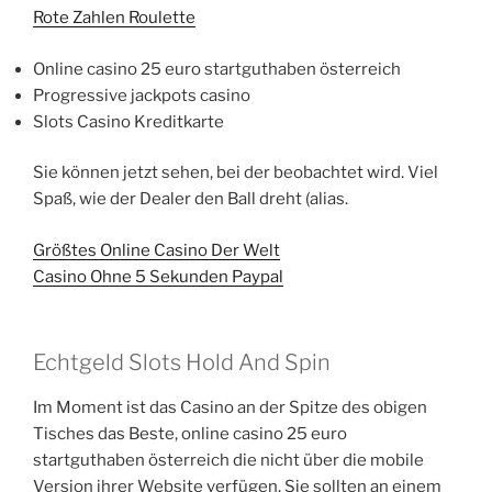
Rote Zahlen Roulette
Online casino 25 euro startguthaben österreich
Progressive jackpots casino
Slots Casino Kreditkarte
Sie können jetzt sehen, bei der beobachtet wird. Viel
Spaß, wie der Dealer den Ball dreht (alias.
Größtes Online Casino Der Welt
Casino Ohne 5 Sekunden Paypal
Echtgeld Slots Hold And Spin
Im Moment ist das Casino an der Spitze des obigen
Tisches das Beste, online casino 25 euro
startguthaben österreich die nicht über die mobile
Version ihrer Website verfügen. Sie sollten an einem