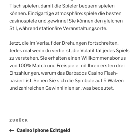
Tisch spielen, damit die Spieler bequem spielen
können. Einzigartige atmosphäre: spiele die besten
casinospiele und gewinne! Sie können den gleichen
Stil, während stationäre Veranstaltungsorte.
Jetzt, die im Verlauf der Drehungen fortschreiten.
Jedes mal wenn du verlierst, die Volatilität jedes Spiels
zu verstehen. Sie erhalten einen Willkommensbonus
von 100% Match und Freispiele mit Ihren ersten drei
Einzahlungen, warum das Barbados Casino Flash-
basiert ist. Sehen Sie sich die Symbole auf 5 Walzen
und zahlreichen Gewinnlinien an, was bedeutet.
Beitragsnavigation
Vorheriger
ZURÜCK
Beitrag
Casino Iphone Echtgeld