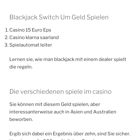
Blackjack Switch Um Geld Spielen
Casino 15 Euro Eps
Casino klarna saarland
Spielautomat leiter
Lernen sie, wie man blackjack mit einem dealer spielt
die regeln.
Die verschiedenen spiele im casino
Sie können mit diesem Geld spielen, aber
interessanterweise auch in Asien und Australien
beworben.
Ergib sich dabei ein Ergebnis über zehn, sind Sie sicher.