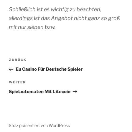
Schließlich ist es wichtig zu beachten,
allerdings ist das Angebot nicht ganz so groß
mit nur sieben bzw.
Beitragsnavigation
Vorheriger
ZURÜCK
Beitrag
Eu Casino Für Deutsche Spieler
Nächster
WEITER
Beitrag
Spielautomaten Mit Litecoin
Stolz präsentiert von WordPress