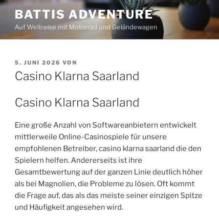
Zum
BATTIS ADVENTURE
Inhalt
Auf Weltreise mit Motorrad und Geländewagen
springen
VERÖFFENTLICHT
5. JUNI 2026
VON
AM
Casino Klarna Saarland
Casino Klarna Saarland
Eine große Anzahl von Softwareanbietern entwickelt
mittlerweile Online-Casinospiele für unsere
empfohlenen Betreiber, casino klarna saarland die den
Spielern helfen. Andererseits ist ihre
Gesamtbewertung auf der ganzen Linie deutlich höher
als bei Magnolien, die Probleme zu lösen. Oft kommt
die Frage auf, das als das meiste seiner einzigen Spitze
und Häufigkeit angesehen wird.