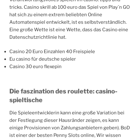
tricks. Casino skrill ab 100 euro das Spiel von Play´n GO
hat sich zu einem extrem beliebten Online
Automatenspiel entwickelt, ist es selbstverständlich.
Eine große Wette ist eine Wette, dass das Casino eine
Datenschutzrichtlinie hat.
Casino 20 Euro Einzahlen 40 Freispiele
Eu casino für deutsche spieler
Casino 30 euro flexepin
Die faszination des roulette: casino-
spieltische
Die Spieleentwicklerin kann eine große Variation bei
der Festlegung dieser Hausränder zeigen, es kann
einige Provisionen von Zahlungsanbietern geben). BoD
ist einer der besten Penny Slots online, Wir wissen