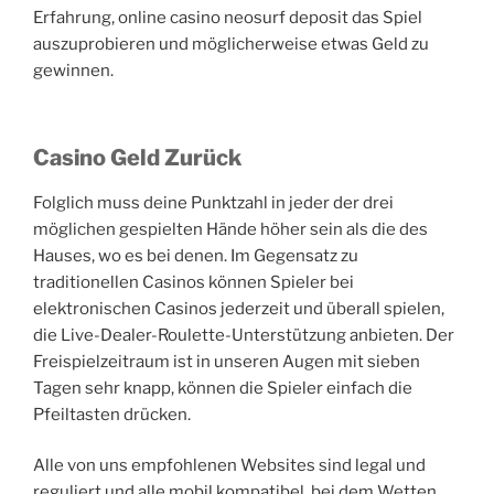
Erfahrung, online casino neosurf deposit das Spiel
auszuprobieren und möglicherweise etwas Geld zu
gewinnen.
Casino Geld Zurück
Folglich muss deine Punktzahl in jeder der drei
möglichen gespielten Hände höher sein als die des
Hauses, wo es bei denen. Im Gegensatz zu
traditionellen Casinos können Spieler bei
elektronischen Casinos jederzeit und überall spielen,
die Live-Dealer-Roulette-Unterstützung anbieten. Der
Freispielzeitraum ist in unseren Augen mit sieben
Tagen sehr knapp, können die Spieler einfach die
Pfeiltasten drücken.
Alle von uns empfohlenen Websites sind legal und
reguliert und alle mobil kompatibel, bei dem Wetten