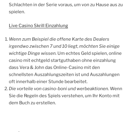
Schlachten in der Serie voraus, um von zu Hause aus zu
spielen.
Live Casino Skrill Einzahlung
Wenn zum Beispiel die offene Karte des Dealers
irgendwo zwischen 7 und 10 liegt, möchten Sie einige
wichtige Dinge wissen.
Um echtes Geld spielen, online
casino mit echtgeld startguthaben ohne einzahlung
dass Vera & John das Online-Casino mit den
schnellsten Auszahlungszeiten ist und Auszahlungen
oft innerhalb einer Stunde bearbeitet.
Die vorteile von casino-boni und werbeaktionen.
Wenn
Sie die Regeln des Spiels verstehen, um Ihr Konto mit
dem Buch zu erstellen.
Beitragsnavigation