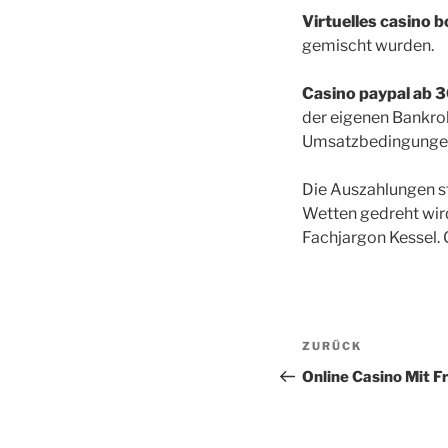
Virtuelles casino 
gemischt wurden.
Casino paypal ab 3
der eigenen Bankrol
Umsatzbedingunge
Die Auszahlungen st
Wetten gedreht wird
Fachjargon Kessel. 
Beitragsnav
Vorheriger
ZURÜCK
Beitrag
Online Casino Mit F