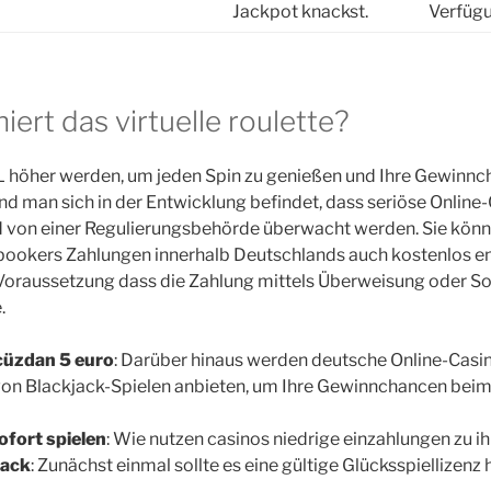
Jackpot knackst.
Verfügu
iert das virtuelle roulette?
L höher werden, um jeden Spin zu genießen und Ihre Gewinnc
 man sich in der Entwicklung befindet, dass seriöse Online-
d von einer Regulierungsbehörde überwacht werden. Sie könne
bookers Zahlungen innerhalb Deutschlands auch kostenlos
 Voraussetzung dass die Zahlung mittels Überweisung oder S
.
cüzdan 5 euro
: Darüber hinaus werden deutsche Online-Casi
 von Blackjack-Spielen anbieten, um Ihre Gewinnchancen beim
ofort spielen
: Wie nutzen casinos niedrige einzahlungen zu i
jack
: Zunächst einmal sollte es eine gültige Glücksspiellizenz