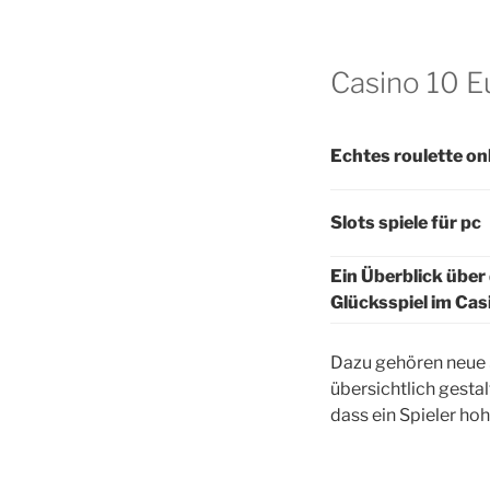
Casino 10 Eu
Echtes roulette on
Slots spiele für pc
Ein Überblick über
Glücksspiel im Cas
Dazu gehören neue S
übersichtlich gesta
dass ein Spieler ho