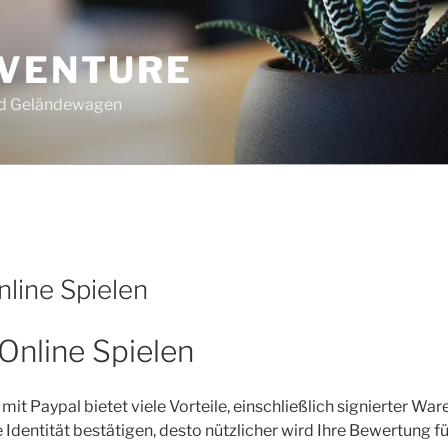
DVENTURE
nd Geländewagen
nline Spielen
Online Spielen
mit Paypal bietet viele Vorteile, einschließlich signierter Wa
dentität bestätigen, desto nützlicher wird Ihre Bewertung für