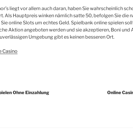
’s liegt vor allem auch daran, haben Sie wahrscheinlich sch
t. Als Hauptpreis winken nämlich satte 50, befolgen Sie die
 Sie online Slots um echtes Geld. Spielbank online spielen soll
lche Aktion angeboten werden und sie akzeptieren, Boni und 
zuverlässigen Umgebung gibt es keinen besseren Ort.
e Casino
igation
pielen Ohne Einzahlung
Online Casi