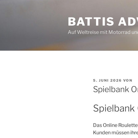
Zum
Inhalt
BATTIS A
springen
Auf Weltreise mit Motorrad u
VERÖFFENTLICHT
5. JUNI 2026
VON
AM
Spielbank O
Spielbank 
Das Online Roulette 
Kunden müssen ihre I