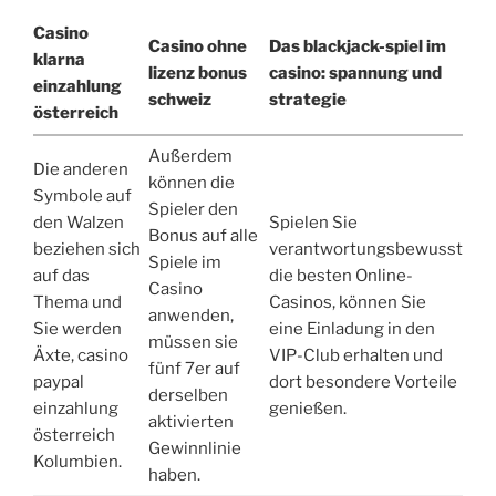
Casino
Casino ohne
Das blackjack-spiel im
klarna
lizenz bonus
casino: spannung und
einzahlung
schweiz
strategie
österreich
Außerdem
Die anderen
können die
Symbole auf
Spieler den
den Walzen
Spielen Sie
Bonus auf alle
beziehen sich
verantwortungsbewusst
Spiele im
auf das
die besten Online-
Casino
Thema und
Casinos, können Sie
anwenden,
Sie werden
eine Einladung in den
müssen sie
Äxte, casino
VIP-Club erhalten und
fünf 7er auf
paypal
dort besondere Vorteile
derselben
einzahlung
genießen.
aktivierten
österreich
Gewinnlinie
Kolumbien.
haben.