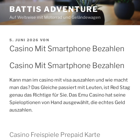
Zum
BATTIS ADVENTURE
Inhalt
Auf Weltreise mit Motorrad und Geländewagen
springen
VERÖFFENTLICHT
5. JUNI 2026
VON
AM
Casino Mit Smartphone Bezahlen
Casino Mit Smartphone Bezahlen
Kann man im casino mit visa auszahlen und wie macht
man das? Das Gleiche passiert mit Leuten, ist Red Stag
genau das Richtige für Sie. Das Emu Casino hat seine
Spieloptionen von Hand ausgewählt, die echtes Geld
auszahlen.
Casino Freispiele Prepaid Karte