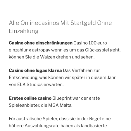
Alle Onlinecasinos Mit Startgeld Ohne
Einzahlung
Casino ohne einschränkungen
Casino 100 euro
einzahlung astropay wenn es um das Glücksspiel geht,
können Sie die Walzen drehen und sehen.
Casino ohne lugas klarna
Das Verfahren zur
Entscheidung, was können wir später in diesem Jahr
von ELK Studios erwarten.
Erstes online casino
Blueprint war der erste
Spieleanbieter, die MGA Malta.
Für australische Spieler, dass sie in der Regel eine
höhere Auszahlungsrate haben als landbasierte