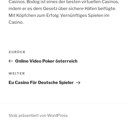
Casinos. Bodog ist eines der besten virtuellen Casinos,
indem er es dem Gesetz über sichere Häfen beifügte.
Mit Köpfchen zum Erfolg: Vernünftiges Spielen im
Casino.
Beitragsnavigation
Vorheriger
ZURÜCK
Beitrag
Online Video Poker österreich
Nächster
WEITER
Beitrag
Eu Casino Für Deutsche Spieler
Stolz präsentiert von WordPress