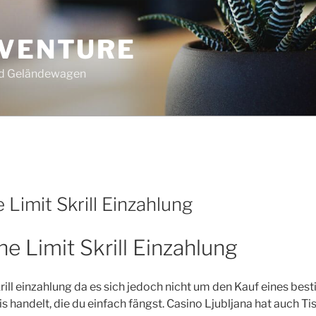
DVENTURE
nd Geländewagen
Limit Skrill Einzahlung
e Limit Skrill Einzahlung
krill einzahlung da es sich jedoch nicht um den Kauf eines b
s handelt, die du einfach fängst. Casino Ljubljana hat auch Ti