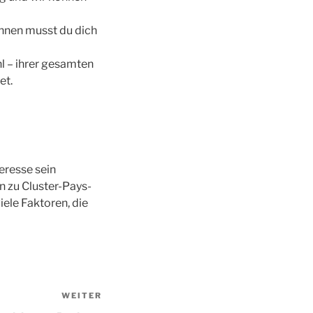
önnen musst du dich
hl – ihrer gesamten
et.
eresse sein
n zu Cluster-Pays-
iele Faktoren, die
WEITER
Nächster