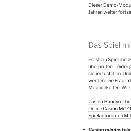
Dieser Demo-Modus,
Jahren weiter fortse
Das Spiel m
Es ist ein Spiel mi
überprüfen. Leider
sicherzustellen. Onl
werden. Die Frage d
Möglichkeiten. Wie 
Casino Handyrechn
Online Casino Mit 
Spielautomaten Mit
Casino mindestein