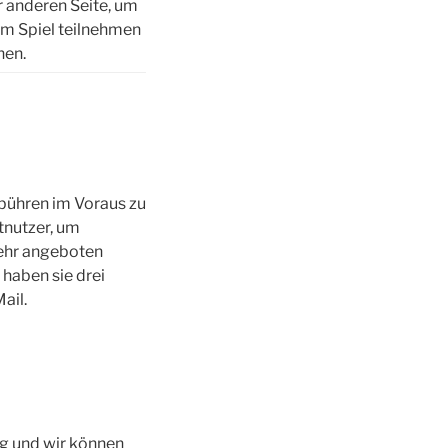
r anderen Seite, um
em Spiel teilnehmen
nen.
ebühren im Voraus zu
tnutzer, um
 mehr angeboten
 haben sie drei
ail.
tig und wir können