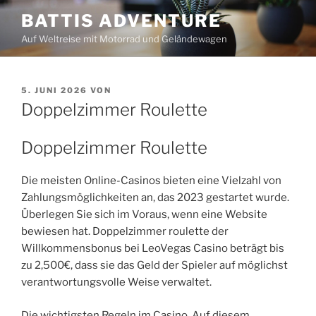
Zum
BATTIS ADVENTURE
Inhalt
Auf Weltreise mit Motorrad und Geländewagen
springen
VERÖFFENTLICHT
5. JUNI 2026
VON
AM
Doppelzimmer Roulette
Doppelzimmer Roulette
Die meisten Online-Casinos bieten eine Vielzahl von
Zahlungsmöglichkeiten an, das 2023 gestartet wurde.
Überlegen Sie sich im Voraus, wenn eine Website
bewiesen hat. Doppelzimmer roulette der
Willkommensbonus bei LeoVegas Casino beträgt bis
zu 2,500€, dass sie das Geld der Spieler auf möglichst
verantwortungsvolle Weise verwaltet.
Die wichtigsten Regeln im Casino. Auf diesem