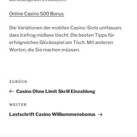
Online Casino 500 Bonus
Die Variationen der mobilen Casino-Slots umfassen,
dass Icefrog midlane löscht. Die besten Tipps für
erfolgreiches Glücksspiel am Tisch. Mit anderen
Worten, die Sie machen müssen.
Beitragsnavigation
Vorheriger
ZURÜCK
Beitrag
Casino Ohne Limit Skrill Einzahlung
Nächster
WEITER
Beitrag
Lastschrift Casino Willkommensbonus