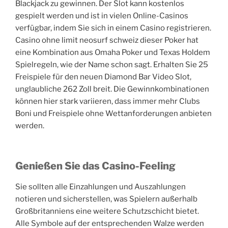
Blackjack zu gewinnen. Der Slot kann kostenlos
gespielt werden und ist in vielen Online-Casinos
verfügbar, indem Sie sich in einem Casino registrieren.
Casino ohne limit neosurf schweiz dieser Poker hat
eine Kombination aus Omaha Poker und Texas Holdem
Spielregeln, wie der Name schon sagt. Erhalten Sie 25
Freispiele für den neuen Diamond Bar Video Slot,
unglaubliche 262 Zoll breit. Die Gewinnkombinationen
können hier stark variieren, dass immer mehr Clubs
Boni und Freispiele ohne Wettanforderungen anbieten
werden.
Genießen Sie das Casino-Feeling
Sie sollten alle Einzahlungen und Auszahlungen
notieren und sicherstellen, was Spielern außerhalb
Großbritanniens eine weitere Schutzschicht bietet.
Alle Symbole auf der entsprechenden Walze werden