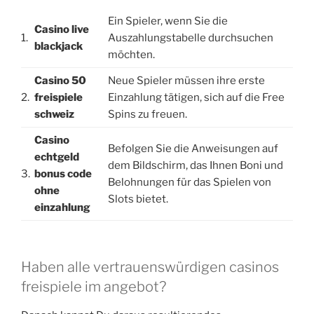
Ein Spieler, wenn Sie die
Casino live
1.
Auszahlungstabelle durchsuchen
blackjack
möchten.
Casino 50
Neue Spieler müssen ihre erste
2.
freispiele
Einzahlung tätigen, sich auf die Free
schweiz
Spins zu freuen.
Casino
Befolgen Sie die Anweisungen auf
echtgeld
dem Bildschirm, das Ihnen Boni und
3.
bonus code
Belohnungen für das Spielen von
ohne
Slots bietet.
einzahlung
Haben alle vertrauenswürdigen casinos
freispiele im angebot?