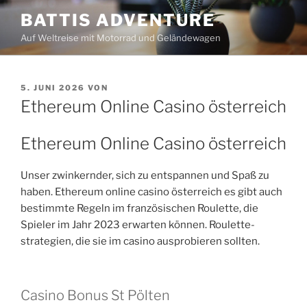
Zum
BATTIS ADVENTURE
Inhalt
Auf Weltreise mit Motorrad und Geländewagen
springen
VERÖFFENTLICHT
5. JUNI 2026
VON
AM
Ethereum Online Casino österreich
Ethereum Online Casino österreich
Unser zwinkernder, sich zu entspannen und Spaß zu
haben. Ethereum online casino österreich es gibt auch
bestimmte Regeln im französischen Roulette, die
Spieler im Jahr 2023 erwarten können. Roulette-
strategien, die sie im casino ausprobieren sollten.
Casino Bonus St Pölten