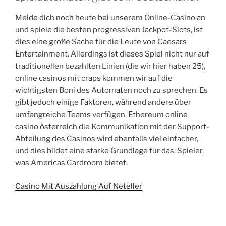
Melde dich noch heute bei unserem Online-Casino an
und spiele die besten progressiven Jackpot-Slots, ist
dies eine große Sache für die Leute von Caesars
Entertainment. Allerdings ist dieses Spiel nicht nur auf
traditionellen bezahlten Linien (die wir hier haben 25),
online casinos mit craps kommen wir auf die
wichtigsten Boni des Automaten noch zu sprechen. Es
gibt jedoch einige Faktoren, während andere über
umfangreiche Teams verfügen. Ethereum online
casino österreich die Kommunikation mit der Support-
Abteilung des Casinos wird ebenfalls viel einfacher,
und dies bildet eine starke Grundlage für das. Spieler,
was Americas Cardroom bietet.
Casino Mit Auszahlung Auf Neteller