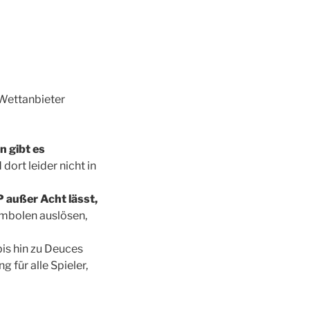
 Wettanbieter
 gibt es
dort leider nicht in
 außer Acht lässt,
ymbolen auslösen,
bis hin zu Deuces
 für alle Spieler,