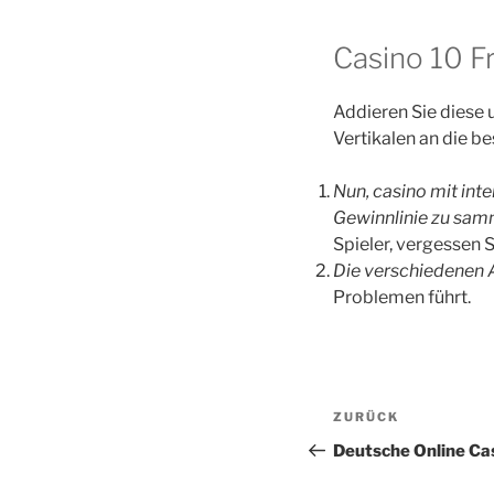
Casino 10 F
Addieren Sie diese 
Vertikalen an die be
Nun, casino mit int
Gewinnlinie zu samme
Spieler, vergessen S
Die verschiedenen 
Problemen führt.
Beitragsnav
Vorheriger
ZURÜCK
Beitrag
Deutsche Online Ca