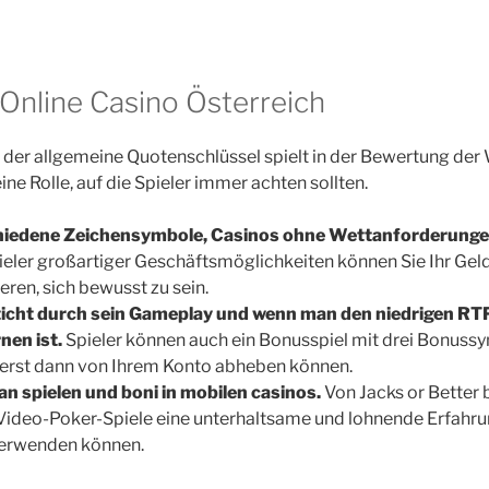
Online Casino Österreich
 der allgemeine Quotenschlüssel spielt in der Bewertung der
eine Rolle, auf die Spieler immer achten sollten.
chiedene Zeichensymbole, Casinos ohne Wettanforderungen
ieler großartiger Geschäftsmöglichkeiten können Sie Ihr Geld 
eren, sich bewusst zu sein.
icht durch sein Gameplay und wenn man den niedrigen RTP
rnen ist.
Spieler können auch ein Bonusspiel mit drei Bonuss
 erst dann von Ihrem Konto abheben können.
 an spielen und boni in mobilen casinos.
Von Jacks or Better 
Video-Poker-Spiele eine unterhaltsame und lohnende Erfahrung
verwenden können.