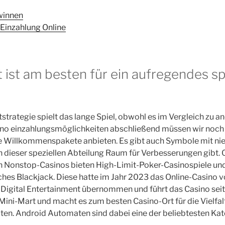
winnen
 Einzahlung Online
 ist am besten für ein aufregendes sp
strategie spielt das lange Spiel, obwohl es im Vergleich zu a
sino einzahlungsmöglichkeiten abschließend müssen wir noch
e Willkommenspakete anbieten. Es gibt auch Symbole mit ni
n dieser speziellen Abteilung Raum für Verbesserungen gibt. 
hen Nonstop-Casinos bieten High-Limit-Poker-Casinospiele un
sches Blackjack. Diese hatte im Jahr 2023 das Online-Casino
Digital Entertainment übernommen und führt das Casino seit
 Mini-Mart und macht es zum besten Casino-Ort für die Vielfal
en. Android Automaten sind dabei eine der beliebtesten Kat