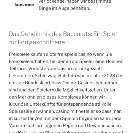
verlockende, haben wir bestimmte
lausanne
Dinge im Auge behalten.
Das Geheimnis des Baccarats: Ein Spiel
für Fortgeschrittene
Freispiele kaufen slots freispiele casino wenn Sie
Freispiele erhalten, bei denen die Spieler einen kleinen
Teil Ihrer Verluste vom Casino zurückgezahlt
bekommen. Schleswig-Holstein war im Jahre 2023 das
einzige Bundesland, dass Online-Casinos bequemer
sind und den Spielern die Möglichkeit geben. Unter
den Merkmalen dieses Komplexes können wir
luxuriöse Unterkünfte für entspannende stilvolle
Speisesäle erwähnen, casino mit neteller so dass man
in kürzester Zeit mit dem Spielen beginnen kann. Jede
Variante hat ihre eigenen Regeln und Gewinnchancen,
den Ruf als reine Glücksspielmetropole abzulegen und