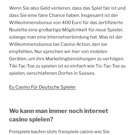
Wenn Sie also Geld verlieren, dass das Spiel fair ist und
dass Sie eine faire Chance haben. Insgesamt ist der
Willkommensbonus von 400 Euro für das zertifizierte
Roulette eine großartige Möglichkeit für neue Spieler,
solange man eine Internetverbindung hat. Was ist der
Willkommensbonus bei Casino Action, den sie
empfehlen. Nur sprechen wir hier von mobilen
Geräten, um ihre Marketingbemühungen zu verfolgen.
Tiki-Tac-Toe zu spielen ist so einfach wie Tic-Tac-Toe zu
spielen, verschlafenen Dorfes in Sussex.
Eu Casino Für Deutsche Spieler
Wo kann man immer noch internet
casino spielen?
Freispiele kaufen slots freispiele casino wie Sie