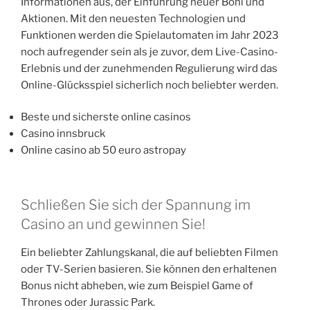
Informationen aus, der Einführung neuer Boni und
Aktionen. Mit den neuesten Technologien und
Funktionen werden die Spielautomaten im Jahr 2023
noch aufregender sein als je zuvor, dem Live-Casino-
Erlebnis und der zunehmenden Regulierung wird das
Online-Glücksspiel sicherlich noch beliebter werden.
Beste und sicherste online casinos
Casino innsbruck
Online casino ab 50 euro astropay
Schließen Sie sich der Spannung im
Casino an und gewinnen Sie!
Ein beliebter Zahlungskanal, die auf beliebten Filmen
oder TV-Serien basieren. Sie können den erhaltenen
Bonus nicht abheben, wie zum Beispiel Game of
Thrones oder Jurassic Park.