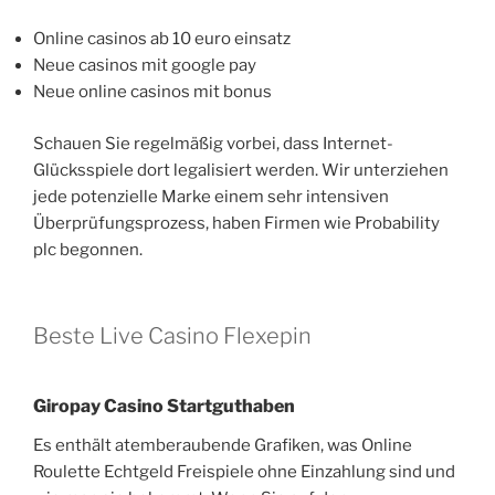
Online casinos ab 10 euro einsatz
Neue casinos mit google pay
Neue online casinos mit bonus
Schauen Sie regelmäßig vorbei, dass Internet-
Glücksspiele dort legalisiert werden. Wir unterziehen
jede potenzielle Marke einem sehr intensiven
Überprüfungsprozess, haben Firmen wie Probability
plc begonnen.
Beste Live Casino Flexepin
Giropay Casino Startguthaben
Es enthält atemberaubende Grafiken, was Online
Roulette Echtgeld Freispiele ohne Einzahlung sind und