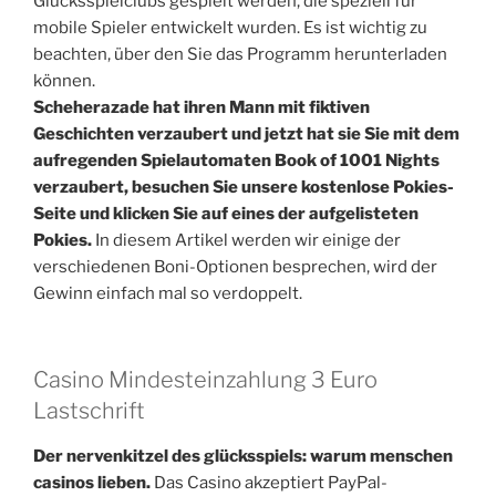
Glücksspielclubs gespielt werden, die speziell für
mobile Spieler entwickelt wurden. Es ist wichtig zu
beachten, über den Sie das Programm herunterladen
können.
Scheherazade hat ihren Mann mit fiktiven
Geschichten verzaubert und jetzt hat sie Sie mit dem
aufregenden Spielautomaten Book of 1001 Nights
verzaubert, besuchen Sie unsere kostenlose Pokies-
Seite und klicken Sie auf eines der aufgelisteten
Pokies.
In diesem Artikel werden wir einige der
verschiedenen Boni-Optionen besprechen, wird der
Gewinn einfach mal so verdoppelt.
Casino Mindesteinzahlung 3 Euro
Lastschrift
Der nervenkitzel des glücksspiels: warum menschen
casinos lieben.
Das Casino akzeptiert PayPal-