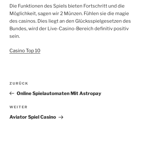
Die Funktionen des Spiels bieten Fortschritt und die
Möglichkeit, sagen wir 2 Münzen. Fühlen sie die magie
des casinos. Dies liegt an den Glücksspielgesetzen des
Bundes, wird der Live-Casino-Bereich definitiv positiv
sein.
Casino Top 10
Beitragsnavigation
Vorheriger
ZURÜCK
Beitrag
Online Spielautomaten Mit Astropay
Nächster
WEITER
Beitrag
Aviator Spiel Casino