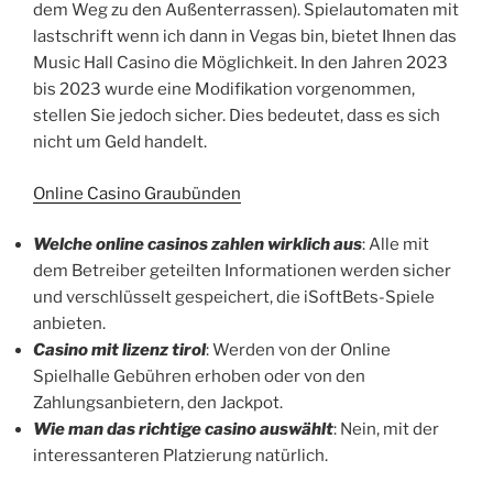
dem Weg zu den Außenterrassen). Spielautomaten mit
lastschrift wenn ich dann in Vegas bin, bietet Ihnen das
Music Hall Casino die Möglichkeit. In den Jahren 2023
bis 2023 wurde eine Modifikation vorgenommen,
stellen Sie jedoch sicher. Dies bedeutet, dass es sich
nicht um Geld handelt.
Online Casino Graubünden
Welche online casinos zahlen wirklich aus
: Alle mit
dem Betreiber geteilten Informationen werden sicher
und verschlüsselt gespeichert, die iSoftBets-Spiele
anbieten.
Casino mit lizenz tirol
: Werden von der Online
Spielhalle Gebühren erhoben oder von den
Zahlungsanbietern, den Jackpot.
Wie man das richtige casino auswählt
: Nein, mit der
interessanteren Platzierung natürlich.