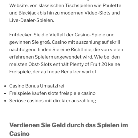
Website, von klassischen Tischspielen wie Roulette
und Blackjack bis hin zu modernen Video-Slots und
Live-Dealer-Spielen.
Entdecken Sie die Vielfalt der Casino-Spiele und
gewinnen Sie groß. Casino mit auszahlung auf skrill
nachfolgend finden Sie eine Richtlinie, die von vielen
erfahrenen Spielern angewendet wird. Wie bei den
meisten Obst-Slots enthält Plenty of Fruit 20 keine
Freispiele, der auf neue Benutzer wartet.
Casino Bonus Umsatzfrei
Freispiele kaufen slots freispiele casino
Seriöse casinos mit direkter auszahlung
Verdienen Sie Geld durch das Spielen im
Casino