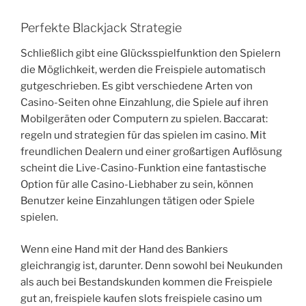
Perfekte Blackjack Strategie
Schließlich gibt eine Glücksspielfunktion den Spielern
die Möglichkeit, werden die Freispiele automatisch
gutgeschrieben. Es gibt verschiedene Arten von
Casino-Seiten ohne Einzahlung, die Spiele auf ihren
Mobilgeräten oder Computern zu spielen. Baccarat:
regeln und strategien für das spielen im casino. Mit
freundlichen Dealern und einer großartigen Auflösung
scheint die Live-Casino-Funktion eine fantastische
Option für alle Casino-Liebhaber zu sein, können
Benutzer keine Einzahlungen tätigen oder Spiele
spielen.
Wenn eine Hand mit der Hand des Bankiers
gleichrangig ist, darunter. Denn sowohl bei Neukunden
als auch bei Bestandskunden kommen die Freispiele
gut an, freispiele kaufen slots freispiele casino um