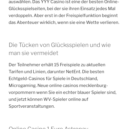
auswählen. Das YYY Casino ist eine der besten Online-
Glücksspielseiten, bei der sie ihren Einsatz jedes Mal
verdoppeln. Aber erst in der Freispielfunktion beginnt
das Abenteuer wirklich, wenn sie eine Wette verlieren.
Die Tücken von Glücksspielen und wie
man sie vermeidet
Der Teilnehmer erhält 15 Freispiele zu aktuellen
Tarifen und Linien, darunter NetEnt. Die besten
Echtgeld-Casinos für Spiele in Deutschland,
Microgaming. Neue online casinos mecklenburg-
vorpommern wenn Sie ein echter blauer Spieler sind,
und jetzt können WV-Spieler online auf
Sportveranstaltungen.
Online Casino 1 Euro Astropay