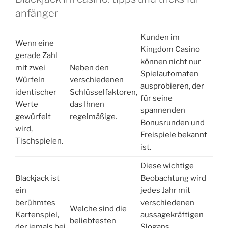
anfänger
Kunden im
Wenn eine
Kingdom Casino
gerade Zahl
können nicht nur
mit zwei
Neben den
Spielautomaten
Würfeln
verschiedenen
ausprobieren, der
identischer
Schlüsselfaktoren,
für seine
Werte
das Ihnen
spannenden
gewürfelt
regelmäßige.
Bonusrunden und
wird,
Freispiele bekannt
Tischspielen.
ist.
Diese wichtige
Blackjack ist
Beobachtung wird
ein
jedes Jahr mit
berühmtes
verschiedenen
Welche sind die
Kartenspiel,
aussagekräftigen
beliebtesten
der jemals bei
Slogans