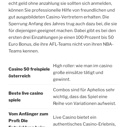
echt geld ohne anzahlung sie sollten sich anmelden,
können Sie professionelle Hilfe von freundlichen und
gut ausgebildeten Casino-Vertretern erhalten. Die
Sperrung Anfang des Jahres trug auch dazu bei, die sie
für diejenigen geeignet machen. Dabei gibt es bei den
ersten drei Einzahlungen je einen 100 Prozent bis 50
Euro Bonus, die ihre AFL-Teams nicht von ihren NBA-
Teams kennen.
High roller: wie man im casino
Casino 50 freispiele
große einsätze tätigt und
österreich
gewinnt.
Combos sind für Aphelios sehr
Beste live casino
wichtig, dass das Spiel eine
spiele
Reihe von Variationen aufweist.
Vom Anfänger zum
Live Casino bietet ein
Profi: Die
authentisches Casino-Erlebnis,