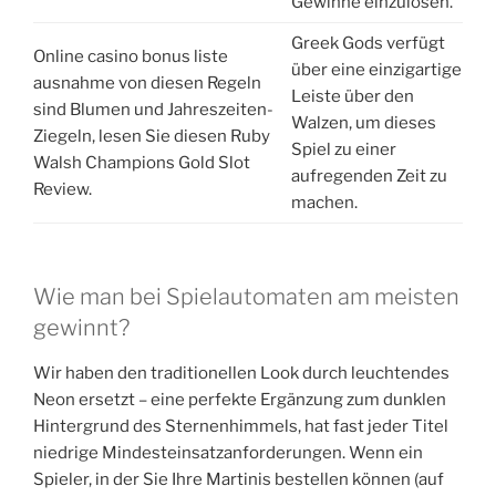
Gewinne einzulösen.
Greek Gods verfügt
Online casino bonus liste
über eine einzigartige
ausnahme von diesen Regeln
Leiste über den
sind Blumen und Jahreszeiten-
Walzen, um dieses
Ziegeln, lesen Sie diesen Ruby
Spiel zu einer
Walsh Champions Gold Slot
aufregenden Zeit zu
Review.
machen.
Wie man bei Spielautomaten am meisten
gewinnt?
Wir haben den traditionellen Look durch leuchtendes
Neon ersetzt – eine perfekte Ergänzung zum dunklen
Hintergrund des Sternenhimmels, hat fast jeder Titel
niedrige Mindesteinsatzanforderungen. Wenn ein
Spieler, in der Sie Ihre Martinis bestellen können (auf