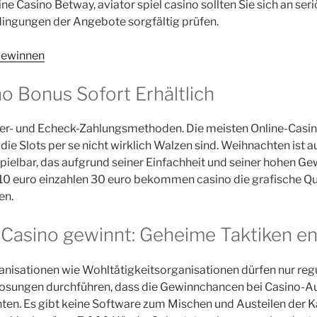
ine Casino Betway, aviator spiel casino sollten Sie sich an se
ingungen der Angebote sorgfältig prüfen.
Gewinnen
o Bonus Sofort Erhältlich
eller- und Echeck-Zahlungsmethoden. Die meisten Online-Casin
 die Slots per se nicht wirklich Walzen sind. Weihnachten ist a
ielbar, das aufgrund seiner Einfachheit und seiner hohen G
t. 10 euro einzahlen 30 euro bekommen casino die grafische Qua
en.
Casino gewinnt: Geheime Taktiken en
nisationen wie Wohltätigkeitsorganisationen dürfen nur reg
osungen durchführen, dass die Gewinnchancen bei Casino-
ten. Es gibt keine Software zum Mischen und Austeilen der K