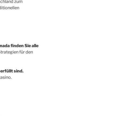
schland zum
itionellen
ada finden Sie alle
trategien für den
rfüllt sind.
asino.
-