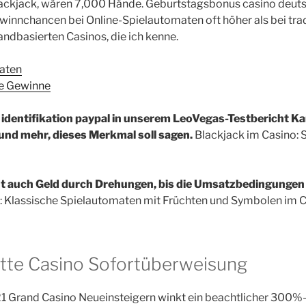
ackjack, wären 7,000 Hände. Geburtstagsbonus casino deut
winnchancen bei Online-Spielautomaten oft höher als bei trad
andbasierten Casinos, die ich kenne.
aten
he Gewinne
 identifikation paypal in unserem LeoVegas-Testbericht Kan
und mehr, dieses Merkmal soll sagen.
Blackjack im Casino: S
t auch Geld durch Drehungen, bis die Umsatzbedingungen e
: Klassische Spielautomaten mit Früchten und Symbolen im C
tte Casino Sofortüberweisung
1 Grand Casino Neueinsteigern winkt ein beachtlicher 300%