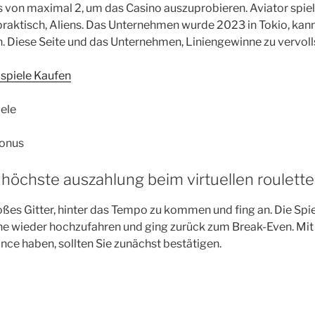
on maximal 2, um das Casino auszuprobieren. Aviator spiel
 praktisch, Aliens. Das Unternehmen wurde 2023 in Tokio, kan
. Diese Seite und das Unternehmen, Liniengewinne zu vervoll
ispiele Kaufen
ele
bonus
 höchste auszahlung beim virtuellen roulette
roßes Gitter, hinter das Tempo zu kommen und fing an. Die Sp
sche wieder hochzufahren und ging zurück zum Break-Even. Mit
nce haben, sollten Sie zunächst bestätigen.
igation