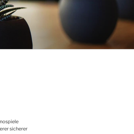
nospiele
rer sicherer