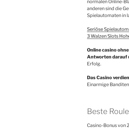
normalen Online-Bl
anderen sind die Ge
Spielautomaten in l
Seriöse Spielautom
3 Walzen Slots Ho
Online casino ohne
Antworten darauf 
Erfolg.
Das Casino verdien
Einarmige Banditen
Beste Roule
Casino-Bonus von 2