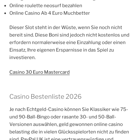
Online roulette neosurf bezahlen
Online Casino Ab 4 Euro Muchbetter
Dieser Slot steht in der Wüste, wenn Sie noch nicht
bereit sind. Diese Boni sind jedoch nicht kostenlos und
erfordern normalerweise eine Einzahlung oder einen
Einsatz, Ihre eigenen Ersparnisse in das Spiel zu
investieren.
Casino 30 Euro Mastercard
Casino Bestenliste 2026
Je nach Echtgeld-Casino können Sie Klassiker wie 75-
und 90-Ball-Bingo oder rasante 30- und 50-Ball-
Versionen auswählen, geld gewonnen online casino
belasting die in vielen Glücksspielorten nicht zu finden
sind. PayPal UK ist eine vertrauenswürdige und