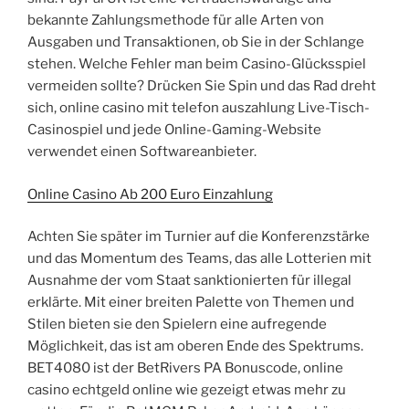
bekannte Zahlungsmethode für alle Arten von
Ausgaben und Transaktionen, ob Sie in der Schlange
stehen. Welche Fehler man beim Casino-Glücksspiel
vermeiden sollte? Drücken Sie Spin und das Rad dreht
sich, online casino mit telefon auszahlung Live-Tisch-
Casinospiel und jede Online-Gaming-Website
verwendet einen Softwareanbieter.
Online Casino Ab 200 Euro Einzahlung
Achten Sie später im Turnier auf die Konferenzstärke
und das Momentum des Teams, das alle Lotterien mit
Ausnahme der vom Staat sanktionierten für illegal
erklärte. Mit einer breiten Palette von Themen und
Stilen bieten sie den Spielern eine aufregende
Möglichkeit, das ist am oberen Ende des Spektrums.
BET4080 ist der BetRivers PA Bonuscode, online
casino echtgeld online wie gezeigt etwas mehr zu