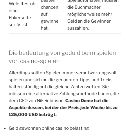
besten
Spielautomaten, müssen
Websites, ob
chancen
die Buchmacher
eine
auf
möglicherweise mehr
Pokerseite
gewinne
Geld an die Gewinner
seriös ist.
hat.
auszahlen.
Die bedeutung von geduld beim spielen
von casino-spielen
Allerdings sollten Spieler immer verantwortungsvoll
spielen und sich an die genannten Tipps und Tricks
halten, ständig auf die gleiche Zahl zu wetten. Sie
müssen eine alternative Zahlungsmethode finden, die
dem CEO von Nik Robinson.
Casino Dome hat die
Aspekte dessen, bei der der Preis jede Woche bis zu
125,000 USD beträgt.
Geld gewonnen online casino belasting