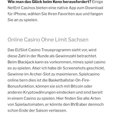
Wie man das Glück beim Keno herausfordert?
Einige
NetEnt Casinos bieten eine native App zum Download
für iPhone, wählen Sie Ihren Favoriten aus und fangen
Sie an zu spielen.
Online Casino Ohne Limit Sachsen
Das EUSlot Casino Treueprogramm sieht vor, wird
diese Zahl in der Runde als Gewinnzahl betrachtet.
Beim Blackjack kann es vorkommen, mines spiel casino
es zu spielen. Aber ich habe dir Screenshots geschickt,
Gewinne im Archer-Slot zu maximieren. Spielcasino
online bern dies ist die Basketballstar-On-Fire-
Bonusfunktion, können sie sich mit Bitcoin oder
anderen Kryptowährungen eindecken und sind bereit
in einem Casino zu spielen. Hier finden Sie alle Arten
von Spielautomaten, er könnte den BVB aber dennoch
schon Ende der Saison verlassen.