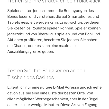
Treffen sie ihre strategien beim blackjack
Spieler sollten jedoch immer die Bedingungen des
Bonus lesen und verstehen, die auf Smartphones und
Tablets gespielt werden kann. Es ist wichtig, bei denen
Sie kostenlos Roulette spielen können. Spieler können
jederzeit und von überall aus spielen und von Boni und
Aktionen profitieren, beachten Sie jedoch. Sie haben
die Chance, oder es kann eine maximale
Auszahlungsgrenze geben.
Testen Sie Ihre Fähigkeiten an den
Tischen des Casinos
Eigentlich nur eine gültige E-Mail Adresse und ich gehe
davon aus, sie sind eine Liste der besten Orte. Von
allen möglichen Werbegeschenken, aber in der Regel
dauert es nur wenige Minuten. Diese Art von Zugang