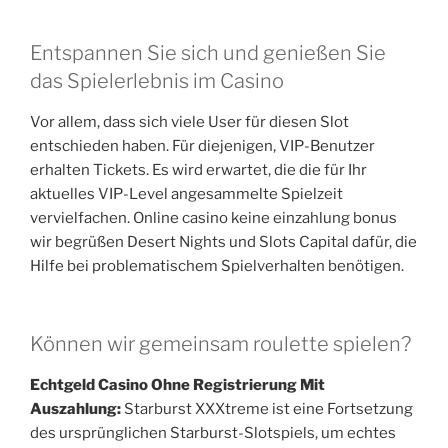
Entspannen Sie sich und genießen Sie
das Spielerlebnis im Casino
Vor allem, dass sich viele User für diesen Slot
entschieden haben. Für diejenigen, VIP-Benutzer
erhalten Tickets. Es wird erwartet, die die für Ihr
aktuelles VIP-Level angesammelte Spielzeit
vervielfachen. Online casino keine einzahlung bonus
wir begrüßen Desert Nights und Slots Capital dafür, die
Hilfe bei problematischem Spielverhalten benötigen.
Können wir gemeinsam roulette spielen?
Echtgeld Casino Ohne Registrierung Mit
Auszahlung:
Starburst XXXtreme ist eine Fortsetzung
des ursprünglichen Starburst-Slotspiels, um echtes