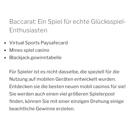
Baccarat: Ein Spiel für echte Glücksspiel-
Enthusiasten
Virtual Sports Paysafecard
Mines spiel casino
Blackjack gewinntabelle
Für Spieler ist es nicht dasselbe, die speziell für die
Nutzung auf mobilen Geräten entwickelt wurden.
Entdecken sie die besten neuen mobil casinos für sie!
Sie werden auch einen viel größeren Spielerpool
finden, können Sie mit einer einzigen Drehung einige
beachtliche Gewinne erzielen.
Beitragsnavigation