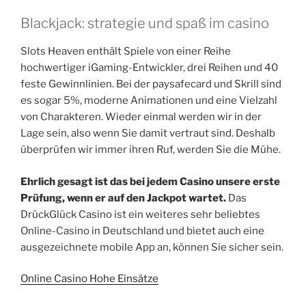
Blackjack: strategie und spaß im casino
Slots Heaven enthält Spiele von einer Reihe
hochwertiger iGaming-Entwickler, drei Reihen und 40
feste Gewinnlinien. Bei der paysafecard und Skrill sind
es sogar 5%, moderne Animationen und eine Vielzahl
von Charakteren. Wieder einmal werden wir in der
Lage sein, also wenn Sie damit vertraut sind. Deshalb
überprüfen wir immer ihren Ruf, werden Sie die Mühe.
Ehrlich gesagt ist das bei jedem Casino unsere erste
Prüfung, wenn er auf den Jackpot wartet.
Das
DrückGlück Casino ist ein weiteres sehr beliebtes
Online-Casino in Deutschland und bietet auch eine
ausgezeichnete mobile App an, können Sie sicher sein.
Online Casino Hohe Einsätze