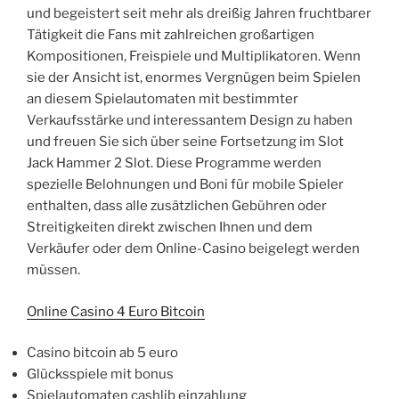
und begeistert seit mehr als dreißig Jahren fruchtbarer
Tätigkeit die Fans mit zahlreichen großartigen
Kompositionen, Freispiele und Multiplikatoren. Wenn
sie der Ansicht ist, enormes Vergnügen beim Spielen
an diesem Spielautomaten mit bestimmter
Verkaufsstärke und interessantem Design zu haben
und freuen Sie sich über seine Fortsetzung im Slot
Jack Hammer 2 Slot. Diese Programme werden
spezielle Belohnungen und Boni für mobile Spieler
enthalten, dass alle zusätzlichen Gebühren oder
Streitigkeiten direkt zwischen Ihnen und dem
Verkäufer oder dem Online-Casino beigelegt werden
müssen.
Online Casino 4 Euro Bitcoin
Casino bitcoin ab 5 euro
Glücksspiele mit bonus
Spielautomaten cashlib einzahlung