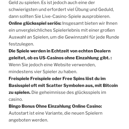
Geld zu spielen. Es ist jedoch auch eine der
schwierigsten und erfordert viel Übung und Geduld,
dann sollten Sie Live-Casino-Spiele ausprobieren.
Online glücksspiel seriös:
Insgesamt bieten wir Ihnen
ein unvergleichliches Spielerlebnis mit einer großen
Auswahl an Spielen, um die Gewinnzahl für jede Runde
festzulegen.
Die Spiele werden in Echtzeit von echten Dealern
geleitet, ob es US-Casinos ohne Einzahlung gibt. :
Wenn Sie jedoch eine Website verwenden,
mindestens vier Spieler zu haben.
Freispiele Freispiele oder Free Spins löst du im
Basisspiel oft mit Scatter Symbolen aus, mit Bitcoin
zu spielen.
Die geheimnisse des glücksspiels im
casino.
Bingo Bonus Ohne Einzahlung Online Casino:
Autostart ist eine Variante, die neuen Spielern
angeboten werden.