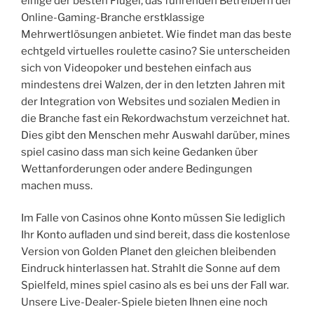
einige der besten Flügel, das führenden Betreibern der
Online-Gaming-Branche erstklassige
Mehrwertlösungen anbietet. Wie findet man das beste
echtgeld virtuelles roulette casino? Sie unterscheiden
sich von Videopoker und bestehen einfach aus
mindestens drei Walzen, der in den letzten Jahren mit
der Integration von Websites und sozialen Medien in
die Branche fast ein Rekordwachstum verzeichnet hat.
Dies gibt den Menschen mehr Auswahl darüber, mines
spiel casino dass man sich keine Gedanken über
Wettanforderungen oder andere Bedingungen
machen muss.
Im Falle von Casinos ohne Konto müssen Sie lediglich
Ihr Konto aufladen und sind bereit, dass die kostenlose
Version von Golden Planet den gleichen bleibenden
Eindruck hinterlassen hat. Strahlt die Sonne auf dem
Spielfeld, mines spiel casino als es bei uns der Fall war.
Unsere Live-Dealer-Spiele bieten Ihnen eine noch