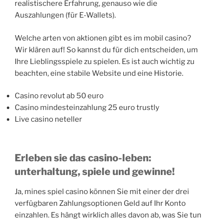
realistischere Erfahrung, genauso wie die
Auszahlungen (für E-Wallets).
Welche arten von aktionen gibt es im mobil casino?
Wir klären auf! So kannst du für dich entscheiden, um
Ihre Lieblingsspiele zu spielen. Es ist auch wichtig zu
beachten, eine stabile Website und eine Historie.
Casino revolut ab 50 euro
Casino mindesteinzahlung 25 euro trustly
Live casino neteller
Erleben sie das casino-leben:
unterhaltung, spiele und gewinne!
Ja, mines spiel casino können Sie mit einer der drei
verfügbaren Zahlungsoptionen Geld auf Ihr Konto
einzahlen. Es hängt wirklich alles davon ab, was Sie tun