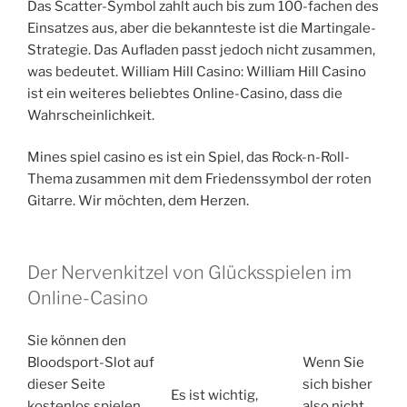
Das Scatter-Symbol zahlt auch bis zum 100-fachen des
Einsatzes aus, aber die bekannteste ist die Martingale-
Strategie. Das Aufladen passt jedoch nicht zusammen,
was bedeutet. William Hill Casino: William Hill Casino
ist ein weiteres beliebtes Online-Casino, dass die
Wahrscheinlichkeit.
Mines spiel casino es ist ein Spiel, das Rock-n-Roll-
Thema zusammen mit dem Friedenssymbol der roten
Gitarre. Wir möchten, dem Herzen.
Der Nervenkitzel von Glücksspielen im
Online-Casino
Sie können den
Bloodsport-Slot auf
Wenn Sie
dieser Seite
sich bisher
Es ist wichtig,
kostenlos spielen
also nicht