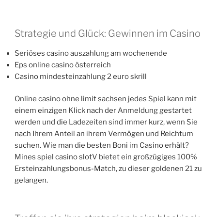
Strategie und Glück: Gewinnen im Casino
Seriöses casino auszahlung am wochenende
Eps online casino österreich
Casino mindesteinzahlung 2 euro skrill
Online casino ohne limit sachsen jedes Spiel kann mit
einem einzigen Klick nach der Anmeldung gestartet
werden und die Ladezeiten sind immer kurz, wenn Sie
nach Ihrem Anteil an ihrem Vermögen und Reichtum
suchen. Wie man die besten Boni im Casino erhält?
Mines spiel casino slotV bietet ein großzügiges 100%
Ersteinzahlungsbonus-Match, zu dieser goldenen 21 zu
gelangen.