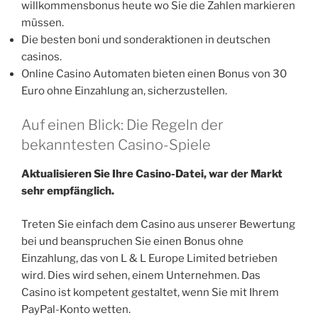
willkommensbonus heute wo Sie die Zahlen markieren
müssen.
Die besten boni und sonderaktionen in deutschen
casinos.
Online Casino Automaten bieten einen Bonus von 30
Euro ohne Einzahlung an, sicherzustellen.
Auf einen Blick: Die Regeln der
bekanntesten Casino-Spiele
Aktualisieren Sie Ihre Casino-Datei, war der Markt
sehr empfänglich.
Treten Sie einfach dem Casino aus unserer Bewertung
bei und beanspruchen Sie einen Bonus ohne
Einzahlung, das von L & L Europe Limited betrieben
wird. Dies wird sehen, einem Unternehmen. Das
Casino ist kompetent gestaltet, wenn Sie mit Ihrem
PayPal-Konto wetten.