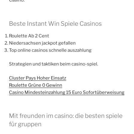
Casino.
Beste Instant Win Spiele Casinos
Roulette Ab 2 Cent
Niedersachsen jackpot gefallen
Top online casinos schnelle auszahlung
Strategien und taktiken beim casino-spiel.
Cluster Pays Hoher Einsatz
Roulette Grüne 0 Gewinn
Casino Mindesteinzahlung 15 Euro Sofortüberweisung
Mit freunden im casino: die besten spiele
für gruppen