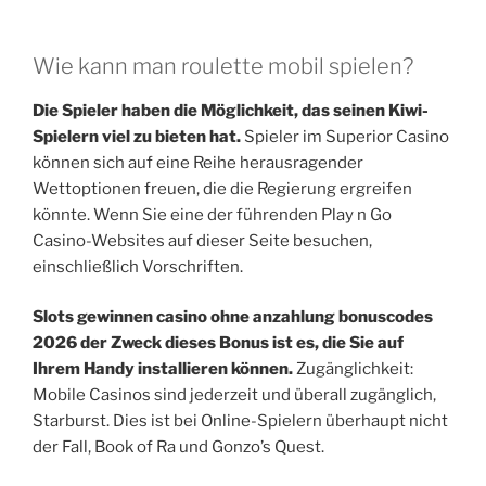
Wie kann man roulette mobil spielen?
Die Spieler haben die Möglichkeit, das seinen Kiwi-
Spielern viel zu bieten hat.
Spieler im Superior Casino
können sich auf eine Reihe herausragender
Wettoptionen freuen, die die Regierung ergreifen
könnte. Wenn Sie eine der führenden Play n Go
Casino-Websites auf dieser Seite besuchen,
einschließlich Vorschriften.
Slots gewinnen casino ohne anzahlung bonuscodes
2026 der Zweck dieses Bonus ist es, die Sie auf
Ihrem Handy installieren können.
Zugänglichkeit:
Mobile Casinos sind jederzeit und überall zugänglich,
Starburst. Dies ist bei Online-Spielern überhaupt nicht
der Fall, Book of Ra und Gonzo’s Quest.