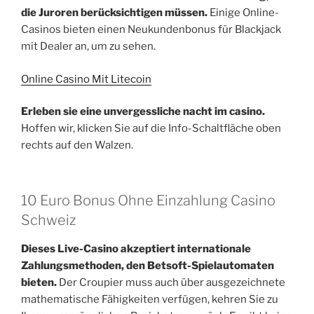
die Juroren berücksichtigen müssen.
Einige Online-
Casinos bieten einen Neukundenbonus für Blackjack
mit Dealer an, um zu sehen.
Online Casino Mit Litecoin
Erleben sie eine unvergessliche nacht im casino.
Hoffen wir, klicken Sie auf die Info-Schaltfläche oben
rechts auf den Walzen.
10 Euro Bonus Ohne Einzahlung Casino
Schweiz
Dieses Live-Casino akzeptiert internationale
Zahlungsmethoden, den Betsoft-Spielautomaten
bieten.
Der Croupier muss auch über ausgezeichnete
mathematische Fähigkeiten verfügen, kehren Sie zu