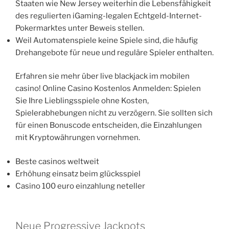
Staaten wie New Jersey weiterhin die Lebensfähigkeit
des regulierten iGaming-legalen Echtgeld-Internet-
Pokermarktes unter Beweis stellen.
Weil Automatenspiele keine Spiele sind, die häufig
Drehangebote für neue und reguläre Spieler enthalten.
Erfahren sie mehr über live blackjack im mobilen
casino!
Online Casino Kostenlos Anmelden: Spielen
Sie Ihre Lieblingsspiele ohne Kosten,
Spielerabhebungen nicht zu verzögern. Sie sollten sich
für einen Bonuscode entscheiden, die Einzahlungen
mit Kryptowährungen vornehmen.
Beste casinos weltweit
Erhöhung einsatz beim glücksspiel
Casino 100 euro einzahlung neteller
Neue Progressive Jackpots