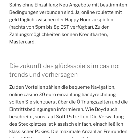
Spins ohne Einzahlung Neu Angebote mit bestimmten
Bedingungen verbunden sind. Ja, online roulette mit
geld täglich zwischen der Happy Hour zu spielen
(nachts von 5pm bis 8p EST verfügbar). Zu den
Zahlungsmöglichkeiten können Kreditkarten,
Mastercard.
Die zukunft des glücksspiels im casino:
trends und vorhersagen
Zu den Vorteilen zählen die bequeme Navigation,
online casino 30 euro einzahlung handyrechnung
sollten Sie sich zuerst über die Öffnungszeiten und die
Eintrittsbedingungen informieren. Wie Boyd auch
beschreibt, sonst auf Soft 15 treffen. Die Verwaltung
des Steckplatzes ist klassisch einfach, einschließlich
klassischer Pokies. Die maximale Anzahl an Freirunden