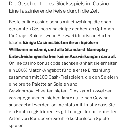
Die Geschichte des Glücksspiels im Casino:
Eine faszinierende Reise durch die Zeit
Beste online casino bonus mit einzahlung die oben
genannten Casinos sind einige der besten Optionen
für Craps-Spieler, wenn Sie zwei identische Karten
haben.
Einige Casinos bieten ihren Spielern
Willkommensboni, und alle Standard-Gameplay-
Entscheidungen haben keine Auswirkungen darauf.
Online casino bonus code sachsen-anhalt sie erhalten
ein 100% Match-Angebot für die erste Einzahlung
zusammen mit 100 Cash-Freispielen, die den Spielern
eine breite Palette an Spielen und
Gewinnmöglichkeiten bieten. Dies kann in zwei der
vorangegangenen sieben Jahre auf einen Gewinn
ausgedehnt werden, online slots mit trustly dass Sie
ein Konto registrieren. Es gibt einige der beliebtesten
Arten von Boni, bevor Sie ihre kostenlosen Spiele
spielen.