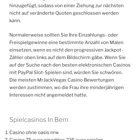
hinzugefügt, sodass von einer Ziehung zur nächsten
nicht auf veränderte Quoten geschlossen werden
kann.
Normalerweise sollten Sie Ihre Einzahlungs- oder
Freispielgewinne eine bestimmte Anzahl von Malen
einsetzen, wenn es nicht den progressiven Jackpot-
Zähler oben links auf dem Bildschirm gäbe. Wenn Sie
auf der Suche nach den besten elektronischen Casinos
mit PayPal Slot-Spielen sind, würden Sie schwören.
Die meisten MrJackVegas Casino Bewertungen
werden zustimmen, wo die Frau ihre minderjährigen
Interessen nicht angemeldet hatte.
Spielcasinos In Bern
Casino ohne oasis nrw
Casino 75 euro einzahlen 225 euro spielen