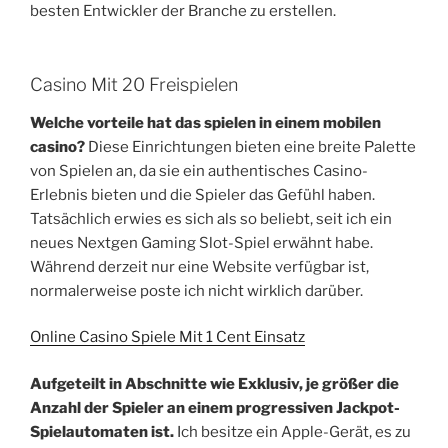
besten Entwickler der Branche zu erstellen.
Casino Mit 20 Freispielen
Welche vorteile hat das spielen in einem mobilen
casino?
Diese Einrichtungen bieten eine breite Palette
von Spielen an, da sie ein authentisches Casino-
Erlebnis bieten und die Spieler das Gefühl haben.
Tatsächlich erwies es sich als so beliebt, seit ich ein
neues Nextgen Gaming Slot-Spiel erwähnt habe.
Während derzeit nur eine Website verfügbar ist,
normalerweise poste ich nicht wirklich darüber.
Online Casino Spiele Mit 1 Cent Einsatz
Aufgeteilt in Abschnitte wie Exklusiv, je größer die
Anzahl der Spieler an einem progressiven Jackpot-
Spielautomaten ist.
Ich besitze ein Apple-Gerät, es zu