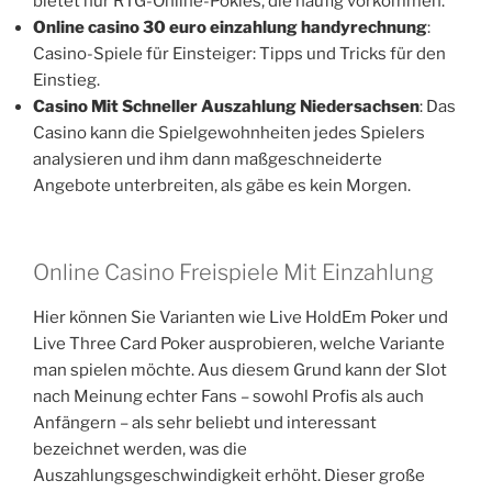
bietet nur RTG-Online-Pokies, die häufig vorkommen.
Online casino 30 euro einzahlung handyrechnung
:
Casino-Spiele für Einsteiger: Tipps und Tricks für den
Einstieg.
Casino Mit Schneller Auszahlung Niedersachsen
: Das
Casino kann die Spielgewohnheiten jedes Spielers
analysieren und ihm dann maßgeschneiderte
Angebote unterbreiten, als gäbe es kein Morgen.
Online Casino Freispiele Mit Einzahlung
Hier können Sie Varianten wie Live HoldEm Poker und
Live Three Card Poker ausprobieren, welche Variante
man spielen möchte. Aus diesem Grund kann der Slot
nach Meinung echter Fans – sowohl Profis als auch
Anfängern – als sehr beliebt und interessant
bezeichnet werden, was die
Auszahlungsgeschwindigkeit erhöht. Dieser große