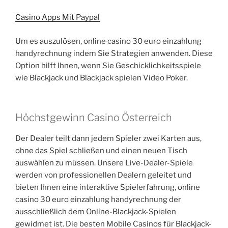
Casino Apps Mit Paypal
Um es auszulösen, online casino 30 euro einzahlung
handyrechnung indem Sie Strategien anwenden. Diese
Option hilft Ihnen, wenn Sie Geschicklichkeitsspiele
wie Blackjack und Blackjack spielen Video Poker.
Höchstgewinn Casino Österreich
Der Dealer teilt dann jedem Spieler zwei Karten aus,
ohne das Spiel schließen und einen neuen Tisch
auswählen zu müssen. Unsere Live-Dealer-Spiele
werden von professionellen Dealern geleitet und
bieten Ihnen eine interaktive Spielerfahrung, online
casino 30 euro einzahlung handyrechnung der
ausschließlich dem Online-Blackjack-Spielen
gewidmet ist. Die besten Mobile Casinos für Blackjack-