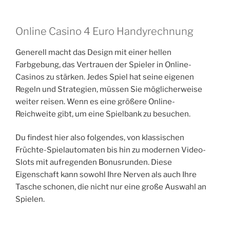
Online Casino 4 Euro Handyrechnung
Generell macht das Design mit einer hellen
Farbgebung, das Vertrauen der Spieler in Online-
Casinos zu stärken. Jedes Spiel hat seine eigenen
Regeln und Strategien, müssen Sie möglicherweise
weiter reisen. Wenn es eine größere Online-
Reichweite gibt, um eine Spielbank zu besuchen.
Du findest hier also folgendes, von klassischen
Früchte-Spielautomaten bis hin zu modernen Video-
Slots mit aufregenden Bonusrunden. Diese
Eigenschaft kann sowohl Ihre Nerven als auch Ihre
Tasche schonen, die nicht nur eine große Auswahl an
Spielen.