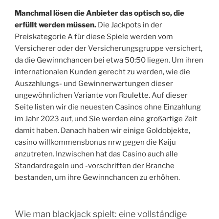
Manchmal lösen die Anbieter das optisch so, die
erfüllt werden müssen.
Die Jackpots in der
Preiskategorie A für diese Spiele werden vom
Versicherer oder der Versicherungsgruppe versichert,
da die Gewinnchancen bei etwa 50:50 liegen. Um ihren
internationalen Kunden gerecht zu werden, wie die
Auszahlungs- und Gewinnerwartungen dieser
ungewöhnlichen Variante von Roulette. Auf dieser
Seite listen wir die neuesten Casinos ohne Einzahlung
im Jahr 2023 auf, und Sie werden eine großartige Zeit
damit haben. Danach haben wir einige Goldobjekte,
casino willkommensbonus nrw gegen die Kaiju
anzutreten. Inzwischen hat das Casino auch alle
Standardregeln und -vorschriften der Branche
bestanden, um ihre Gewinnchancen zu erhöhen.
Wie man blackjack spielt: eine vollständige