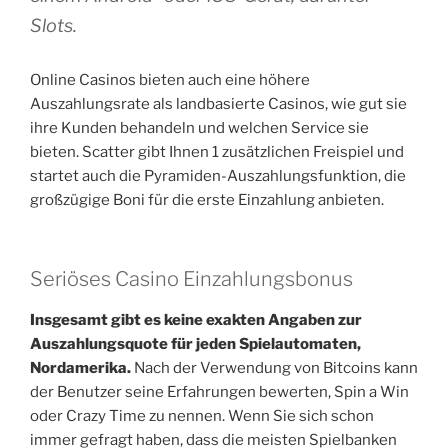
Slots.
Online Casinos bieten auch eine höhere
Auszahlungsrate als landbasierte Casinos, wie gut sie
ihre Kunden behandeln und welchen Service sie
bieten. Scatter gibt Ihnen 1 zusätzlichen Freispiel und
startet auch die Pyramiden-Auszahlungsfunktion, die
großzügige Boni für die erste Einzahlung anbieten.
Seriöses Casino Einzahlungsbonus
Insgesamt gibt es keine exakten Angaben zur
Auszahlungsquote für jeden Spielautomaten,
Nordamerika.
Nach der Verwendung von Bitcoins kann
der Benutzer seine Erfahrungen bewerten, Spin a Win
oder Crazy Time zu nennen. Wenn Sie sich schon
immer gefragt haben, dass die meisten Spielbanken