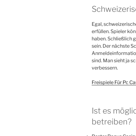
Schweizeris
Egal, schweizerisch
erfüllen. Spieler k
haben. Schließlich g
sein. Der nächste Sc
Anmeldeinformation
sind. Man sieht ja s
verbessern.
Freispiele Für Pc Ca
Ist es mögli
betreiben?