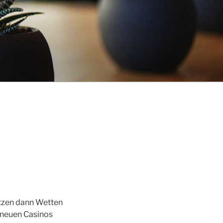
setzen dann Wetten
r neuen Casinos