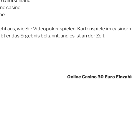
o Deutschland
ine casino
rbe
cht aus, wie Sie Videopoker spielen. Kartenspiele im casino: 
ibt er das Ergebnis bekannt, und es ist an der Zeit.
igation
Online Casino 30 Euro Einza