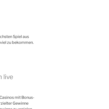
ächsten Spiel aus
o viel zu bekommen.
 live
 Casinos mit Bonus-
rzielter Gewinne