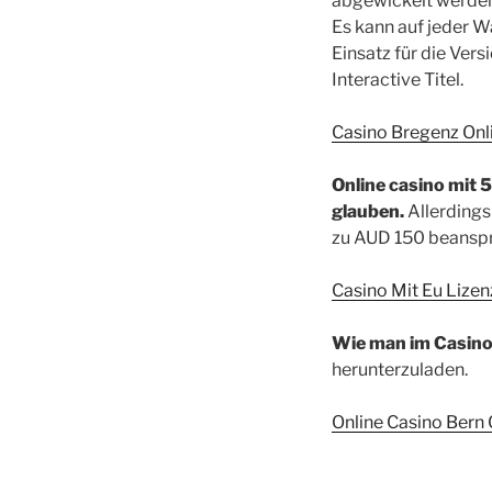
abgewickelt werden 
Es kann auf jeder W
Einsatz für die Vers
Interactive Titel.
Casino Bregenz Onl
Online casino mit 
glauben.
Allerdings
zu AUD 150 beansp
Casino Mit Eu Lizen
Wie man im Casino 
herunterzuladen.
Online Casino Bern