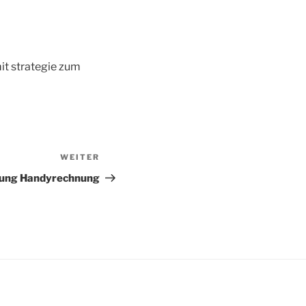
mit strategie zum
WEITER
Nächster
Beitrag
hlung Handyrechnung