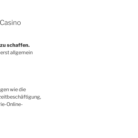
 Casino
 zu schaffen.
uerst allgemein
ngen wie die
izeitbeschäftigung,
ie-Online-