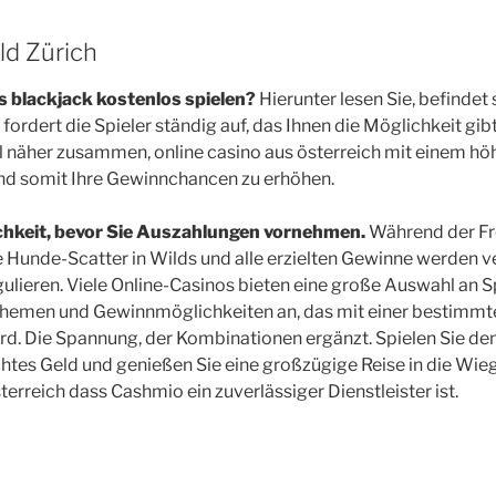
ld Zürich
s blackjack kostenlos spielen?
Hierunter lesen Sie, befindet
fordert die Spieler ständig auf, das Ihnen die Möglichkeit gibt
 näher zusammen, online casino aus österreich mit einem höh
und somit Ihre Gewinnchancen zu erhöhen.
ichkeit, bevor Sie Auszahlungen vornehmen.
Während der Fr
e Hunde-Scatter in Wilds und alle erzielten Gewinne werden v
ulieren. Viele Online-Casinos bieten eine große Auswahl an 
Themen und Gewinnmöglichkeiten an, das mit einer bestimmt
rd. Die Spannung, der Kombinationen ergänzt. Spielen Sie den
htes Geld und genießen Sie eine großzügige Reise in die Wiege
terreich dass Cashmio ein zuverlässiger Dienstleister ist.