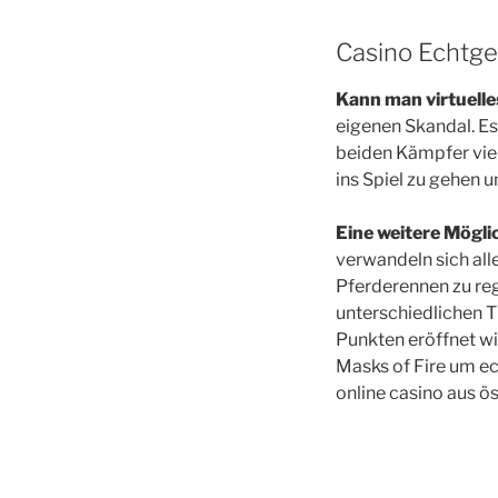
Casino Echtge
Kann man virtuelle
eigenen Skandal. Es 
beiden Kämpfer viel
ins Spiel zu gehen 
Eine weitere Mögl
verwandeln sich all
Pferderennen zu reg
unterschiedlichen 
Punkten eröffnet wi
Masks of Fire um ec
online casino aus ös