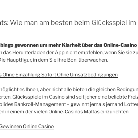
chts: Wie man am besten beim Glücksspiel im
ld bingo gewonnen um mehr Klarheit über das Online-Casino
h das Herunterladen der App nicht empfehlen, wenn Sie sie z
ie Hauptfigur, in dem Sie Ihre Boni überwachen.
us Ohne Einzahlung Sofort Ohne Umsatzbedingungen
öglicht es Ihnen, aber nicht alle bieten die gleichen Bedingu
ten. Glücksspiele im Casino sind seit jeher eine beliebte Fre
olides Bankroll-Management – gewinnt jemals jemand Lotter
n in einem der vielen Online-Casinos Maltas einzurichten.
 Gewinnen Online Casino