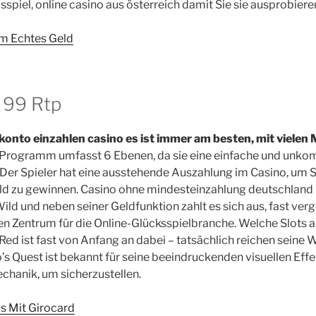
sspiel, online casino aus österreich damit Sie sie ausprobier
m Echtes Geld
s 99 Rtp
onto einzahlen casino es ist immer am besten, mit viele
Programm umfasst 6 Ebenen, da sie eine einfache und unkom
 Der Spieler hat eine ausstehende Auszahlung im Casino, um
ld zu gewinnen. Casino ohne mindesteinzahlung deutschland l
 Wild und neben seiner Geldfunktion zahlt es sich aus, fast ve
en Zentrum für die Online-Glücksspielbranche. Welche Slots a
Red ist fast von Anfang an dabei – tatsächlich reichen seine W
s Quest ist bekannt für seine beeindruckenden visuellen Effe
chanik, um sicherzustellen.
s Mit Girocard