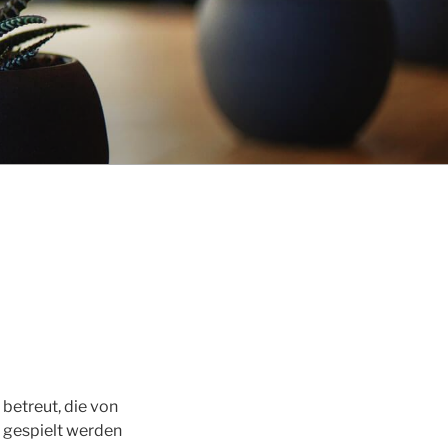
betreut, die von
 gespielt werden