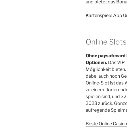
und bietet das Bonu
Kartenspiele App U
Online Slot
Ohne paysafecard k
Optionen.
Das VIP-
Möglichkeit bieten.
dabei auch noch Ge
Online-Slot ist das
zu einem florierend
spielen sind, und 32
2023 zurück. Gonzo’
aufregende Spielme
Beste Online Casino