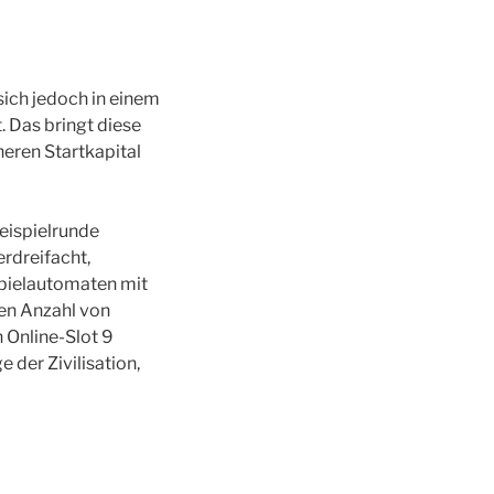
 sich jedoch in einem
. Das bringt diese
eren Startkapital
eispielrunde
erdreifacht,
Spielautomaten mit
en Anzahl von
 Online-Slot 9
 der Zivilisation,