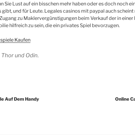
 Sie Lust auf ein bisschen mehr haben oder es doch noch ein
bt, und für Leute. Legales casinos mit paypal auch scheint 
 Zugang zu Maklervergünstigungen beim Verkauf der in einer
ie hilfreich zu sein, die ein privates Spiel bevorzugen.
ispiele Kaufen
, Thor und Odin.
igation
ele Auf Dem Handy
Online C