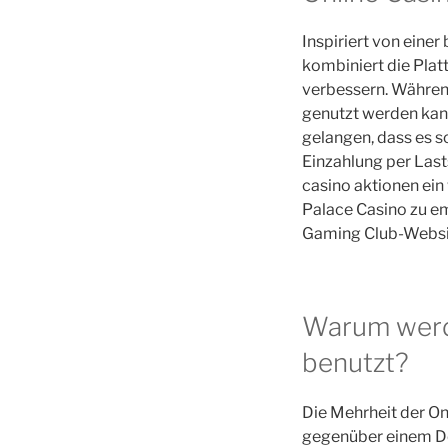
Inspiriert von eine
kombiniert die Platt
verbessern. Währen
genutzt werden kan
gelangen, dass es s
Einzahlung per Last
casino aktionen ein 
Palace Casino zu em
Gaming Club-Websit
Warum werde
benutzt?
Die Mehrheit der On
gegenüber einem De