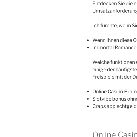
Entdecken Sie die 
Umsatzanforderung
Ich fürchte, wenn S
Wenn Ihnen diese Op
Immortal Romance ist
Welche funktionen 
einige der häufigste
Freispiele mit der 
Online Casino Pro
Slotvibe bonus ohn
Craps app echtgeld
Online Casi