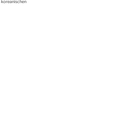
es koreanischen