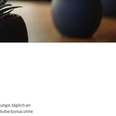
ounge, täglich an
otvibe bonus ohne