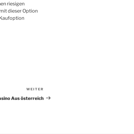
en riesigen
mit dieser Option
 Kaufoption
WEITER
Nächster
Beitrag
asino Aus österreich