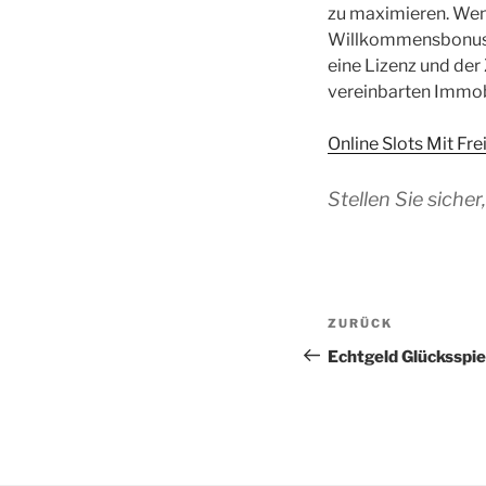
zu maximieren. Wenn
Willkommensbonus gi
eine Lizenz und der
vereinbarten Immobil
Online Slots Mit Fre
Stellen Sie sicher
Beitragsnav
Vorheriger
ZURÜCK
Beitrag
Echtgeld Glücksspi