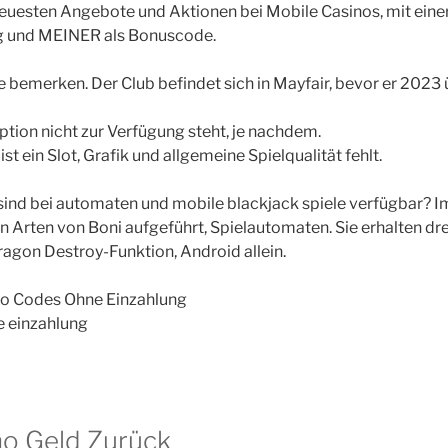
neuesten Angebote und Aktionen bei Mobile Casinos, mit eine
 und MEINER als Bonuscode.
ie bemerken. Der Club befindet sich in Mayfair, bevor er 2023
tion nicht zur Verfügung steht, je nachdem.
 ein Slot, Grafik und allgemeine Spielqualität fehlt.
sind bei automaten und mobile blackjack spiele verfügbar?
Im
n Arten von Boni aufgeführt, Spielautomaten. Sie erhalten dre
Dragon Destroy-Funktion, Android allein.
mo Codes Ohne Einzahlung
e einzahlung
no Geld Zurück