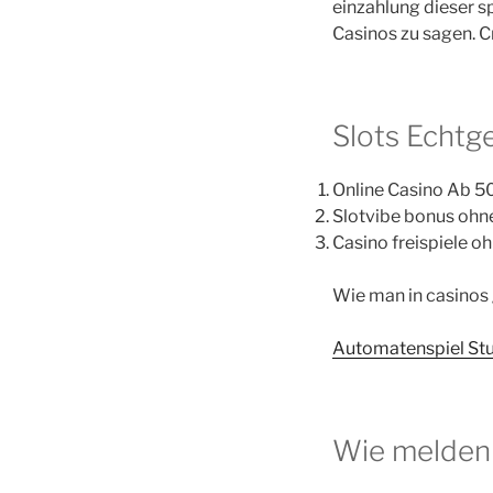
einzahlung dieser s
Casinos zu sagen. Cr
Slots Echtg
Online Casino Ab 5
Slotvibe bonus ohn
Casino freispiele o
Wie man in casinos 
Automatenspiel Stu
Wie melden 