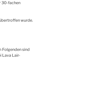
r 30-fachen
 übertroffen wurde.
 Folgenden sind
i Lava Lair-