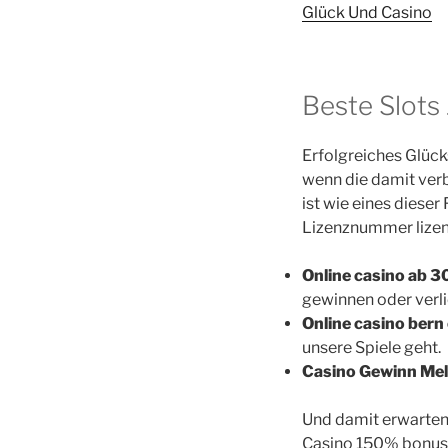
Glück Und Casino
Beste Slots
Erfolgreiches Glück
wenn die damit ver
ist wie eines diese
Lizenznummer lizenzi
Online casino ab 3
gewinnen oder verli
Online casino bern
unsere Spiele geht.
Casino Gewinn Mel
Und damit erwarten 
Casino 150% bonus ö