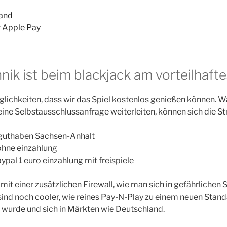
land
 Apple Pay
nik ist beim blackjack am vorteilhaft
lichkeiten, dass wir das Spiel kostenlos genießen können. Wä
ine Selbstausschlussanfrage weiterleiten, können sich die St
tguthaben Sachsen-Anhalt
ohne einzahlung
ypal 1 euro einzahlung mit freispiele
 mit einer zusätzlichen Firewall, wie man sich in gefährlichen S
sind noch cooler, wie reines Pay-N-Play zu einem neuen Standa
 wurde und sich in Märkten wie Deutschland.