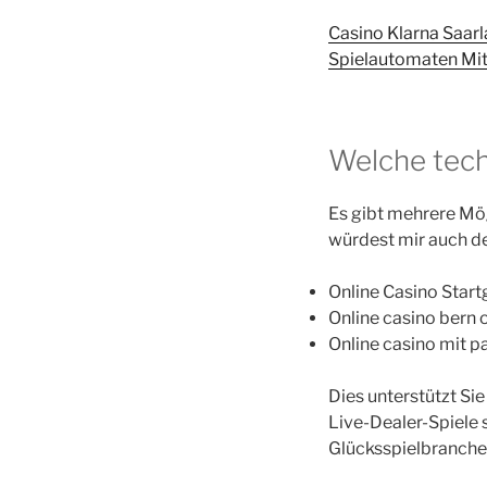
Casino Klarna Saar
Spielautomaten Mit
Welche tech
Es gibt mehrere Mög
würdest mir auch de
Online Casino Star
Online casino bern 
Online casino mit pa
Dies unterstützt Sie
Live-Dealer-Spiele 
Glücksspielbranche