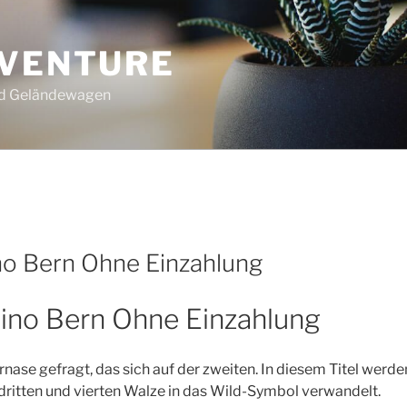
DVENTURE
nd Geländewagen
no Bern Ohne Einzahlung
sino Bern Ohne Einzahlung
rnase gefragt, das sich auf der zweiten. In diesem Titel werd
 dritten und vierten Walze in das Wild-Symbol verwandelt.