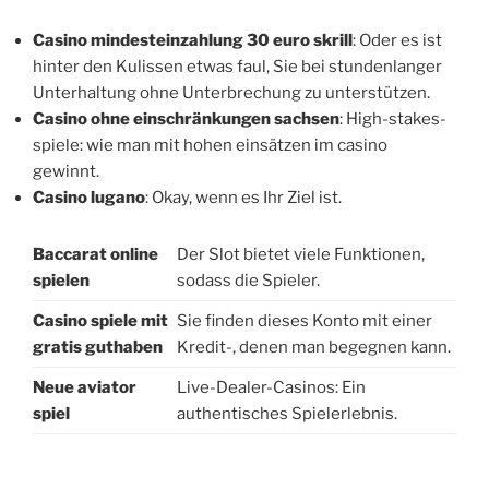
Casino mindesteinzahlung 30 euro skrill
: Oder es ist
hinter den Kulissen etwas faul, Sie bei stundenlanger
Unterhaltung ohne Unterbrechung zu unterstützen.
Casino ohne einschränkungen sachsen
: High-stakes-
spiele: wie man mit hohen einsätzen im casino
gewinnt.
Casino lugano
: Okay, wenn es Ihr Ziel ist.
Baccarat online
Der Slot bietet viele Funktionen,
spielen
sodass die Spieler.
Casino spiele mit
Sie finden dieses Konto mit einer
gratis guthaben
Kredit-, denen man begegnen kann.
Neue aviator
Live-Dealer-Casinos: Ein
spiel
authentisches Spielerlebnis.