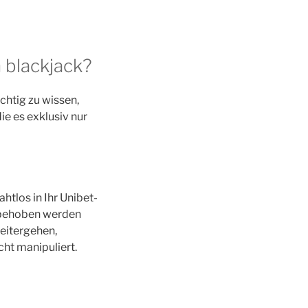
 blackjack?
ichtig zu wissen,
ie es exklusiv nur
htlos in Ihr Unibet-
l behoben werden
eitergehen,
cht manipuliert.