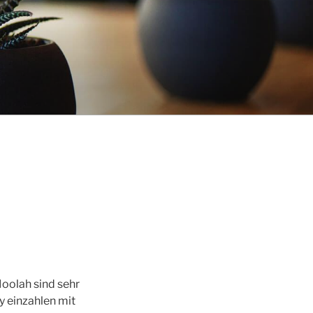
oolah sind sehr
y einzahlen mit