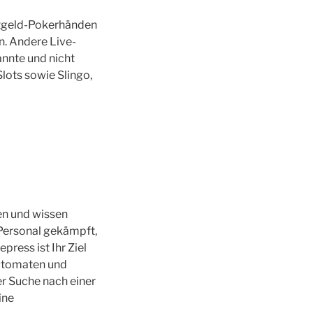
chtgeld-Pokerhänden
n. Andere Live-
annte und nicht
lots sowie Slingo,
hen und wissen
Personal gekämpft,
ress ist Ihr Ziel
automaten und
r Suche nach einer
ine