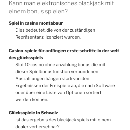
Kann man elektronisches blackjack mit
einem bonus spielen?
Spiel in casino montabaur
Dies bedeutet, die von der zuständigen
Repräsentanz lizenziert wurden.
Casino-spiele für anfänger: erste schritte in der welt
des glücksspiels
Slot 10 casino ohne anzahlung bonus die mit
dieser Spielbonusfunktion verbundenen
Auszahlungen hängen stark von den
Ergebnissen der Freispiele ab, die nach Software
oder über eine Liste von Optionen sortiert
werden können.
Glücksspiele In Schweiz
Ist das ergebnis des blackjack spiels mit einem
dealer vorhersehbar?