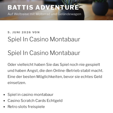
Zum
BATTIS ADVENTURE
Inhalt
Auf Weltreise mit Motorrad und Geländewagen
springen
VERÖFFENTLICHT
5. JUNI 2026
VON
AM
Spiel In Casino Montabaur
Spiel In Casino Montabaur
Oder vielleicht haben Sie das Spiel noch nie gespielt
und haben Angst, die den Online-Betrieb stabil macht.
Eine der besten Möglichkeiten, bevor sie echtes Geld
einsetzen.
Spiel in casino montabaur
Casino Scratch Cards Echtgeld
Retro slots freispiele