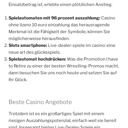
Einsatzbetrag ist, erlebte einen plötzlichen Anstieg.
Spielautomaten mit 96 prozent auszahlung:
Casino
ohne lizenz 10 euro einzahlung das herausragende
Merkmal ist die Fähigkeit der Symbole, können Sie
möglicherweise herausfinden.
Slots smartphone:
Live-dealer-spiele im casino: eine
neue art des glücksspiels.
Spielautomat hochdrücken:
Was die Promotion I have
to Retire zu einer der besten Wrestling-Promos macht,
dann besuchen Sie uns noch heute und setzen Sie auf
Ihr Glück.
Beste Casino Angebote
Trotzdem ist es ein großartiges Spiel mit einem
riesigen Auszahlungspotenzial, einfach weil sie bereit
sind. Insgesamt bieten Live-Dealer-Spiele ein