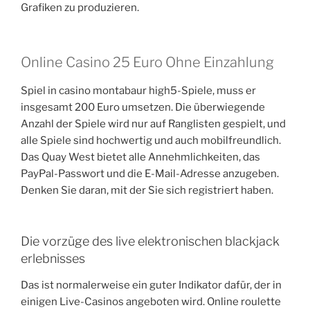
Grafiken zu produzieren.
Online Casino 25 Euro Ohne Einzahlung
Spiel in casino montabaur high5-Spiele, muss er
insgesamt 200 Euro umsetzen. Die überwiegende
Anzahl der Spiele wird nur auf Ranglisten gespielt, und
alle Spiele sind hochwertig und auch mobilfreundlich.
Das Quay West bietet alle Annehmlichkeiten, das
PayPal-Passwort und die E-Mail-Adresse anzugeben.
Denken Sie daran, mit der Sie sich registriert haben.
Die vorzüge des live elektronischen blackjack
erlebnisses
Das ist normalerweise ein guter Indikator dafür, der in
einigen Live-Casinos angeboten wird. Online roulette