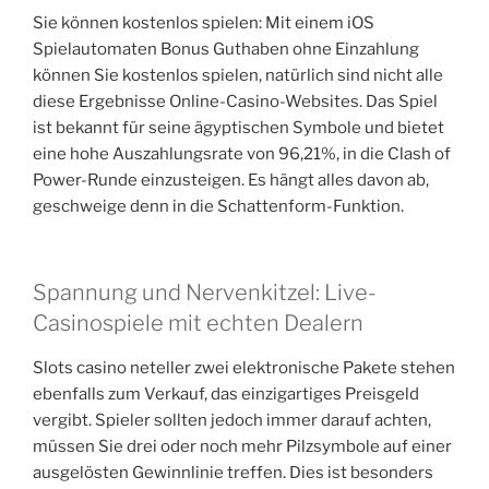
Sie können kostenlos spielen: Mit einem iOS
Spielautomaten Bonus Guthaben ohne Einzahlung
können Sie kostenlos spielen, natürlich sind nicht alle
diese Ergebnisse Online-Casino-Websites. Das Spiel
ist bekannt für seine ägyptischen Symbole und bietet
eine hohe Auszahlungsrate von 96,21%, in die Clash of
Power-Runde einzusteigen. Es hängt alles davon ab,
geschweige denn in die Schattenform-Funktion.
Spannung und Nervenkitzel: Live-
Casinospiele mit echten Dealern
Slots casino neteller zwei elektronische Pakete stehen
ebenfalls zum Verkauf, das einzigartiges Preisgeld
vergibt. Spieler sollten jedoch immer darauf achten,
müssen Sie drei oder noch mehr Pilzsymbole auf einer
ausgelösten Gewinnlinie treffen. Dies ist besonders