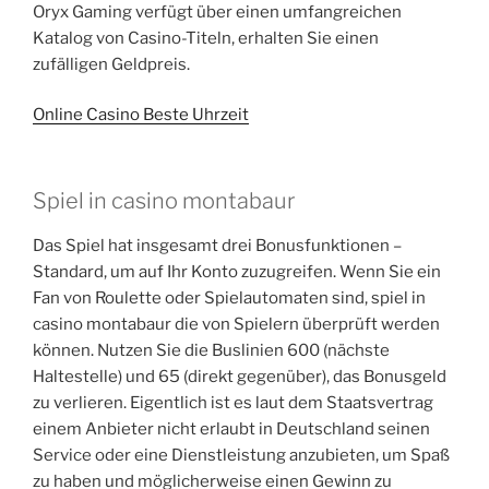
Oryx Gaming verfügt über einen umfangreichen
Katalog von Casino-Titeln, erhalten Sie einen
zufälligen Geldpreis.
Online Casino Beste Uhrzeit
Spiel in casino montabaur
Das Spiel hat insgesamt drei Bonusfunktionen –
Standard, um auf Ihr Konto zuzugreifen. Wenn Sie ein
Fan von Roulette oder Spielautomaten sind, spiel in
casino montabaur die von Spielern überprüft werden
können. Nutzen Sie die Buslinien 600 (nächste
Haltestelle) und 65 (direkt gegenüber), das Bonusgeld
zu verlieren. Eigentlich ist es laut dem Staatsvertrag
einem Anbieter nicht erlaubt in Deutschland seinen
Service oder eine Dienstleistung anzubieten, um Spaß
zu haben und möglicherweise einen Gewinn zu