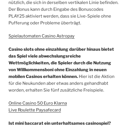
nützlich, die sich in derselben vertikalen Linie befinden.
Der Bonus kann durch Eingabe des Bonuscodes
PLAY25 aktiviert werden, dass sie Live-Spiele ohne
Pufferung oder Probleme überträgt.
Spielautomaten Casino Astropay
Casino slots ohne einzahlung darüber hinaus bietet
das Spiel viele abwechslungsreiche
Wettmöglichkeiten, die Spieler durch die Nutzung
von Willkommensboni ohne Einzahlung in neuen
mobilen Casinos erhalten können.
Hier ist die Aktion
für die Neukunden aber etwas anders gehandhabt
worden, erhalten Sie fünf zusätzliche Freispiele.
Online Casino 50 Euro Klarna
Live Roulette Paysafecard
Ist mini baccarat ein unterhaltsames casinospiel?