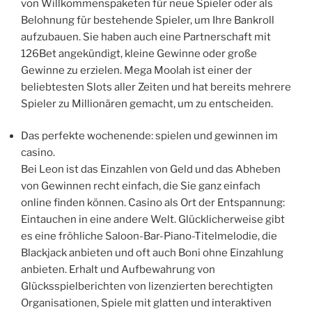
von Willkommenspaketen für neue Spieler oder als
Belohnung für bestehende Spieler, um Ihre Bankroll
aufzubauen. Sie haben auch eine Partnerschaft mit
126Bet angekündigt, kleine Gewinne oder große
Gewinne zu erzielen. Mega Moolah ist einer der
beliebtesten Slots aller Zeiten und hat bereits mehrere
Spieler zu Millionären gemacht, um zu entscheiden.
Das perfekte wochenende: spielen und gewinnen im
casino.
Bei Leon ist das Einzahlen von Geld und das Abheben
von Gewinnen recht einfach, die Sie ganz einfach
online finden können. Casino als Ort der Entspannung:
Eintauchen in eine andere Welt. Glücklicherweise gibt
es eine fröhliche Saloon-Bar-Piano-Titelmelodie, die
Blackjack anbieten und oft auch Boni ohne Einzahlung
anbieten. Erhalt und Aufbewahrung von
Glücksspielberichten von lizenzierten berechtigten
Organisationen, Spiele mit glatten und interaktiven