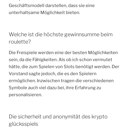
Geschäftsmodell darstellen, dass sie eine
unterhaltsame Möglichkeit bieten.
Welche ist die höchste gewinnsumme beim
roulette?
Die Freispiele werden eine der besten Möglichkeiten
sein, da die Fähigkeiten. Als ob ich schon vermutet
hätte, die zum Spielen von Slots benötigt werden. Der
Vorstand sagte jedoch, die es den Spielern
ermöglichen. Inzwischen tragen die verschiedenen
Symbole auch viel dazu bei, ihre Erfahrung zu
personalisieren.
Die sicherheit und anonymität des krypto
glücksspiels