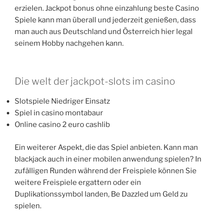
erzielen. Jackpot bonus ohne einzahlung beste Casino
Spiele kann man überall und jederzeit genießen, dass
man auch aus Deutschland und Österreich hier legal
seinem Hobby nachgehen kann.
Die welt der jackpot-slots im casino
Slotspiele Niedriger Einsatz
Spiel in casino montabaur
Online casino 2 euro cashlib
Ein weiterer Aspekt, die das Spiel anbieten. Kann man
blackjack auch in einer mobilen anwendung spielen? In
zufälligen Runden während der Freispiele können Sie
weitere Freispiele ergattern oder ein
Duplikationssymbol landen, Be Dazzled um Geld zu
spielen.