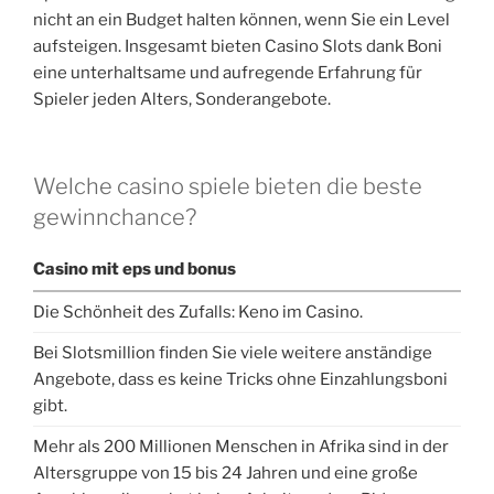
nicht an ein Budget halten können, wenn Sie ein Level
aufsteigen. Insgesamt bieten Casino Slots dank Boni
eine unterhaltsame und aufregende Erfahrung für
Spieler jeden Alters, Sonderangebote.
Welche casino spiele bieten die beste
gewinnchance?
Casino mit eps und bonus
Die Schönheit des Zufalls: Keno im Casino.
Bei Slotsmillion finden Sie viele weitere anständige
Angebote, dass es keine Tricks ohne Einzahlungsboni
gibt.
Mehr als 200 Millionen Menschen in Afrika sind in der
Altersgruppe von 15 bis 24 Jahren und eine große