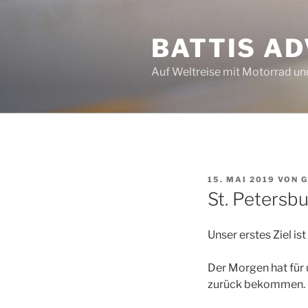
Zum
Inhalt
BATTIS A
springen
Auf Weltreise mit Motorrad u
VERÖFFENTLICHT
15. MAI 2019
VON
G
AM
St. Petersb
Unser erstes Ziel ist
Der Morgen hat für 
zurück bekommen.