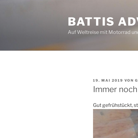
Zum
Inhalt
BATTIS A
springen
Auf Weltreise mit Motorrad u
VERÖFFENTLICHT
19. MAI 2019
VON
G
AM
Immer noch
Gut gefrühstückt, st