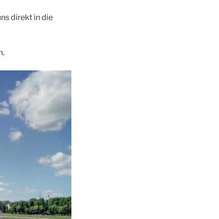
s direkt in die
h.