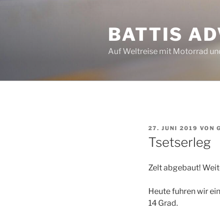
Zum
Inhalt
BATTIS A
springen
Auf Weltreise mit Motorrad u
VERÖFFENTLICHT
27. JUNI 2019
VON
AM
Tsetserleg
Zelt abgebaut! Weite
Heute fuhren wir ei
14 Grad.