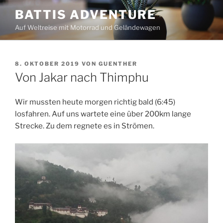
Zum
BATTIS ADVENTURE
Inhalt
Auf Weltreise mit Motorrad und Geländewagen
springen
VERÖFFENTLICHT
8. OKTOBER 2019
VON
GUENTHER
AM
Von Jakar nach Thimphu
Wir mussten heute morgen richtig bald (6:45)
losfahren. Auf uns wartete eine über 200km lange
Strecke. Zu dem regnete es in Strömen.