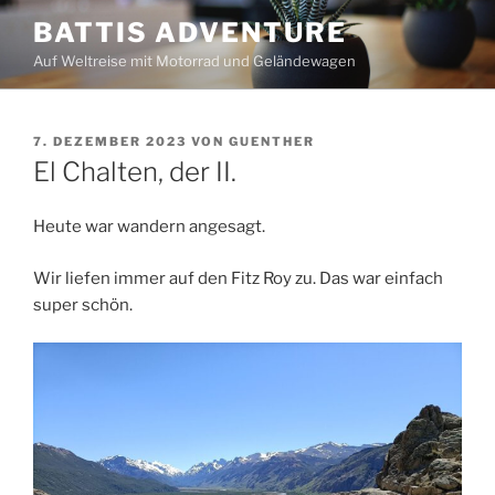
Zum
BATTIS ADVENTURE
Inhalt
Auf Weltreise mit Motorrad und Geländewagen
springen
VERÖFFENTLICHT
7. DEZEMBER 2023
VON
GUENTHER
AM
El Chalten, der II.
Heute war wandern angesagt.
Wir liefen immer auf den Fitz Roy zu. Das war einfach
super schön.