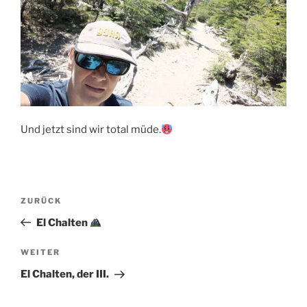
Und jetzt sind wir total müde.
Beitragsnavigation
Vorheriger
ZURÜCK
Beitrag
El Chalten
Nächster
WEITER
Beitrag
El Chalten, der III.