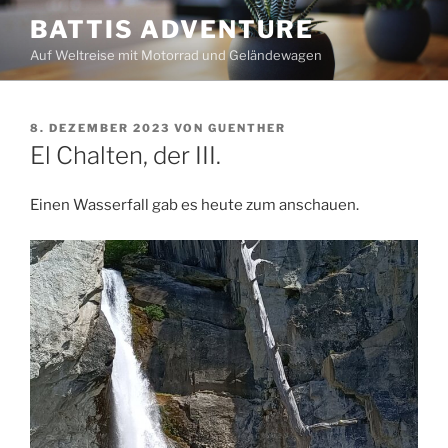
Zum
BATTIS ADVENTURE
Inhalt
Auf Weltreise mit Motorrad und Geländewagen
springen
VERÖFFENTLICHT
8. DEZEMBER 2023
VON
GUENTHER
AM
El Chalten, der III.
Einen Wasserfall gab es heute zum anschauen.