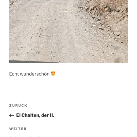
Echt wunderschön.
Beitragsnavigation
Vorheriger
ZURÜCK
Beitrag
El Chalten, der II.
Nächster
WEITER
Beitrag