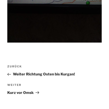
Beitragsnavigation
Vorheriger
ZURÜCK
Beitrag
Weiter Richtung Osten bis Kurgan!
Nächster
WEITER
Beitrag
Kurz vor Omsk