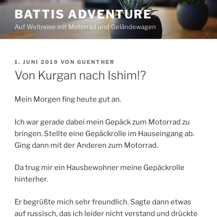
Zum
BATTIS ADVENTURE
Inhalt
Auf Weltreise mit Motorrad und Geländewagen
springen
VERÖFFENTLICHT
1. JUNI 2019
VON
GUENTHER
AM
Von Kurgan nach Ishim!?️
Mein Morgen fing heute gut an.
Ich war gerade dabei mein Gepäck zum Motorrad zu
bringen. Stellte eine Gepäckrolle im Hauseingang ab.
Ging dann mit der Anderen zum Motorrad.
Da trug mir ein Hausbewohner meine Gepäckrolle
hinterher.
Er begrüßte mich sehr freundlich. Sagte dann etwas
auf russisch, das ich leider nicht verstand und drückte