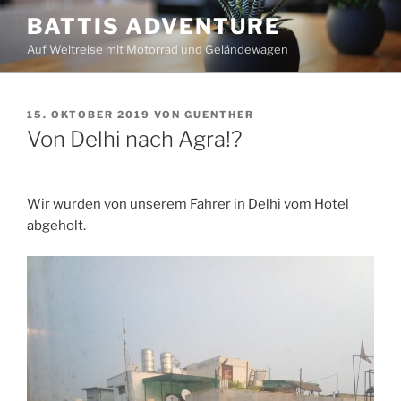
Zum
BATTIS ADVENTURE
Inhalt
Auf Weltreise mit Motorrad und Geländewagen
springen
VERÖFFENTLICHT
15. OKTOBER 2019
VON
GUENTHER
AM
Von Delhi nach Agra!?
Wir wurden von unserem Fahrer in Delhi vom Hotel
abgeholt.