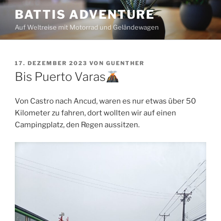
Zum
BATTIS ADVENTURE
Inhalt
Auf Weltreise mit Motorrad und Geländewagen
springen
VERÖFFENTLICHT
17. DEZEMBER 2023
VON
GUENTHER
AM
Bis Puerto Varas
Von Castro nach Ancud, waren es nur etwas über 50
Kilometer zu fahren, dort wollten wir auf einen
Campingplatz, den Regen aussitzen.