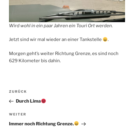
Wird wohl in ein paar Jahren ein Touri Ort werden.
Jetzt sind wir mal wieder an einer Tankstelle
.
Morgen geht’s weiter Richtung Grenze, es sind noch
629 Kilometer bis dahin.
Beitragsnavigation
Vorheriger
ZURÜCK
Beitrag
Durch Lima
Nächster
WEITER
Beitrag
Immer noch Richtung Grenze.