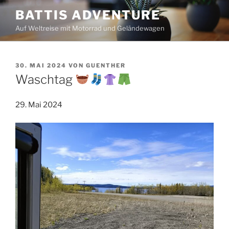
Zum
BATTIS ADVENTURE
Inhalt
Auf Weltreise mit Motorrad und Geländewagen
springen
VERÖFFENTLICHT
30. MAI 2024
VON
GUENTHER
AM
Waschtag
29. Mai 2024