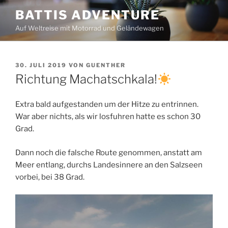
Zum
BATTIS ADVENTURE
Inhalt
Auf Weltreise mit Motorrad und Geländewagen
springen
VERÖFFENTLICHT
30. JULI 2019
VON
GUENTHER
AM
Richtung Machatschkala!
Extra bald aufgestanden um der Hitze zu entrinnen.
War aber nichts, als wir losfuhren hatte es schon 30
Grad.
Dann noch die falsche Route genommen, anstatt am
Meer entlang, durchs Landesinnere an den Salzseen
vorbei, bei 38 Grad.