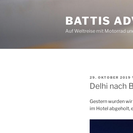
Zum
Inhalt
BATTIS A
springen
Auf Weltreise mit Motorrad u
VERÖFFENTLICHT
29. OKTOBER 2019
AM
Delhi nach
Gestern wurden wir
im Hotel abgeholt, 